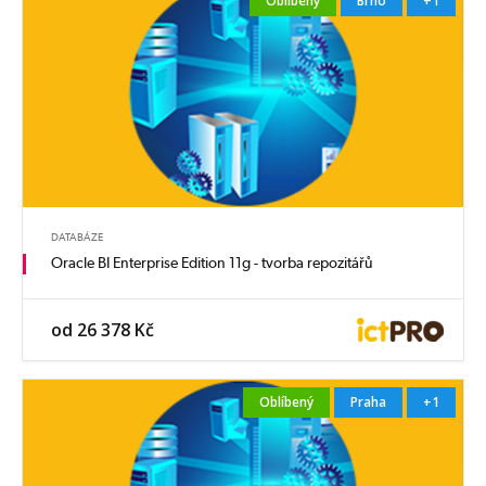
Oblíbený
Brno
+1
DATABÁZE
Oracle BI Enterprise Edition 11g - tvorba repozitářů
od 26 378 Kč
Oblíbený
Praha
+1