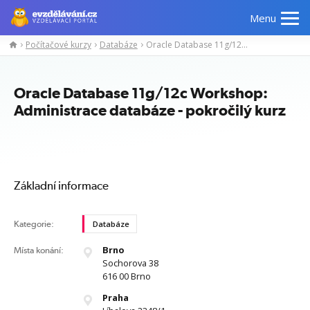
Menu
Počítačové kurzy
Databáze
Oracle Database 11g/12c Workshop: Administrace databáze - pokročilý kurz
Manažerské
Odborné
Počítačové
Jazykov
kurzy
znalosti
kurzy
kurzy
Oracle Database 11g/12c Workshop:
Administrace databáze - pokročilý kurz
Základní informace
Kategorie:
Databáze
Brno
Místa konání:
Sochorova 38
616 00 Brno
Praha