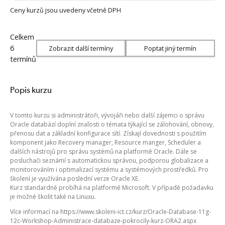
Ceny kurzů jsou uvedeny včetně DPH
Celkem
6
Zobrazit další termíny
Poptat jiný termín
termínů
Popis kurzu
V tomto kurzu si administrátoři, vývojáři nebo další zájemci o správu
Oracle databází doplní znalosti o témata týkající se zálohování, obnovy,
přenosu dat a základní konfigurace sítí. Získají dovednosti s použitím
komponent jako Recovery manager, Resource manger, Scheduler a
dalších nástrojů pro správu systémů na platformě Oracle. Dále se
posluchači seznámí s automatickou správou, podporou globalizace a
monitorováním i optimalizací systému a systémových prostředků. Pro
školení je využívána poslední verze Oracle XE.
Kurz standardně probíhá na platformě Microsoft. V případě požadavku
je možné školit také na Linuxu.
Více informací na https://www.skoleni-ict.cz/kurz/Oracle-Database-11g-
12c-Workshop-Administrace-databaze-pokrocily-kurz-ORA2.aspx