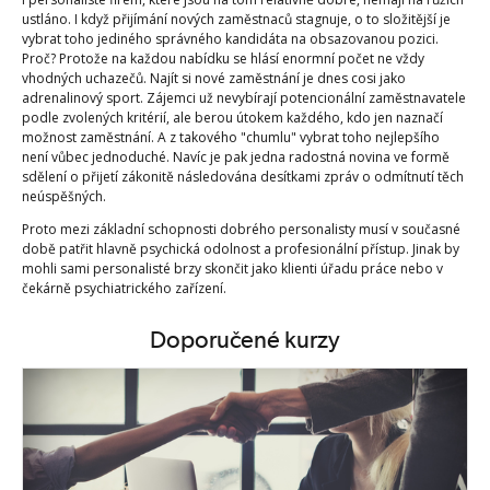
ustláno. I když přijímání nových zaměstnaců stagnuje, o to složitější je
vybrat toho jediného správného kandidáta na obsazovanou pozici.
Proč? Protože na každou nabídku se hlásí enormní počet ne vždy
vhodných uchazečů. Najít si nové zaměstnání je dnes cosi jako
adrenalinový sport. Zájemci už nevybírají potencionální zaměstnavatele
podle zvolených kritérií, ale berou útokem každého, kdo jen naznačí
možnost zaměstnání. A z takového "chumlu" vybrat toho nejlepšího
není vůbec jednoduché. Navíc je pak jedna radostná novina ve formě
sdělení o přijetí zákonitě následována desítkami zpráv o odmítnutí těch
neúspěšných.
Proto mezi základní schopnosti dobrého personalisty musí v současné
době patřit hlavně psychická odolnost a profesionální přístup. Jinak by
mohli sami personalisté brzy skončit jako klienti úřadu práce nebo v
čekárně psychiatrického zařízení.
Doporučené kurzy