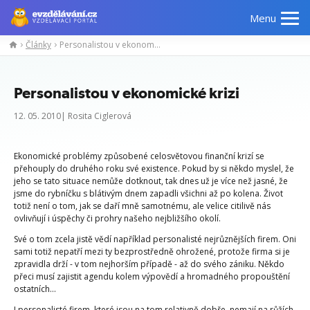
Menu
Články
Personalistou v ekonomické krizi
Personalistou v ekonomické krizi
12. 05. 2010| Rosita Ciglerová
Ekonomické problémy způsobené celosvětovou finanční krizí se
přehouply do druhého roku své existence. Pokud by si někdo myslel, že
jeho se tato situace nemůže dotknout, tak dnes už je více než jasné, že
jsme do rybníčku s blátivým dnem zapadli všichni až po kolena. Život
totiž není o tom, jak se daří mně samotnému, ale velice citilivě nás
ovlivňují i úspěchy či prohry našeho nejbližšího okolí.
Své o tom zcela jistě vědí například personalisté nejrůznějších firem. Oni
sami totiž nepatří mezi ty bezprostředně ohrožené, protože firma si je
zpravidla drží - v tom nejhorším případě - až do svého zániku. Někdo
přeci musí zajistit agendu kolem výpovědí a hromadného propouštění
ostatních...
I personalisté firem, které jsou na tom relativně dobře, nemají na růžích