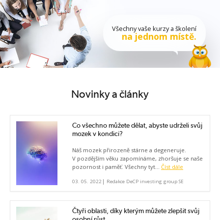
Všechny vaše kurzy a školení
na jednom místě.
Novinky a články
Co všechno můžete dělat, abyste udrželi svůj
mozek v kondici?
Náš mozek přirozeně stárne a degeneruje.
V pozdějším věku zapomínáme, zhoršuje se naše
pozornost i paměť. Všechny tyt...
Číst dále
|
03. 05. 2022
Redakce DeCP investing group SE
Čtyři oblasti, díky kterým můžete zlepšit svůj
osobní růst