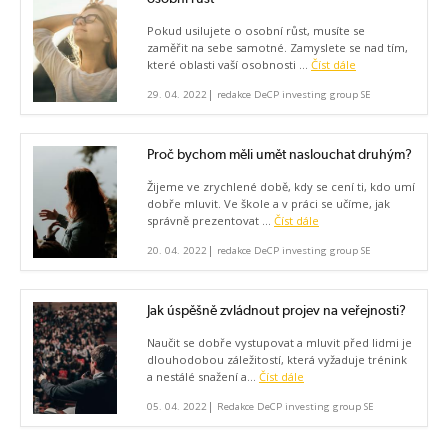
Pokud usilujete o osobní růst, musíte se
zaměřit na sebe samotné. Zamyslete se nad tím,
které oblasti vaší osobnosti ...
Číst dále
|
29. 04. 2022
redakce DeCP investing group SE
Proč bychom měli umět naslouchat druhým?
Žijeme ve zrychlené době, kdy se cení ti, kdo umí
dobře mluvit. Ve škole a v práci se učíme, jak
správně prezentovat ...
Číst dále
|
20. 04. 2022
redakce DeCP investing group SE
Jak úspěšně zvládnout projev na veřejnosti?
Naučit se dobře vystupovat a mluvit před lidmi je
dlouhodobou záležitostí, která vyžaduje trénink
a nestálé snažení a...
Číst dále
|
05. 04. 2022
Redakce DeCP investing group SE