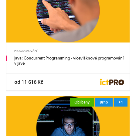
PROGRAMOVÁNÍ
Java: Concurrent Programming - vícevláknové programování
v Javě
od 11 616 Kč
Oblíbený
Brno
+1