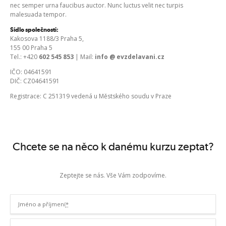
nec semper urna faucibus auctor. Nunc luctus velit nec turpis
malesuada tempor.
Sídlo společnosti:
Kakosova 1188/3 Praha 5,
155 00 Praha 5
Tel.: +420
602 545 853
| Mail:
info @ evzdelavani.cz
IČO: 04641591
DIČ: CZ04641591
Registrace: C 251319 vedená u Městského soudu v Praze
Chcete se na něco k danému kurzu zeptat?
Zeptejte se nás. Vše Vám zodpovíme.
Jméno a příjmení
*