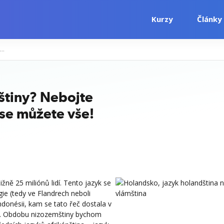
Kurzy
Články
te zájem o školení nizozemštiny? Nebojte se a pusťte se do toho. Naučit se můžete vše!
štiny? Nebojte
 se můžete vše!
ně 25 miliónů lidí. Tento jazyk se
ie (tedy ve Flandrech neboli
donésii, kam se tato řeč dostala v
u. Obdobu nizozemštiny bychom