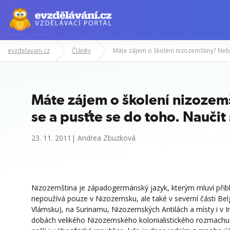
evzdelavani.cz
Články
Má
Máte zájem o školení nizozem
se a pusťte se do toho. Naučit
23. 11. 2011| Andrea Zbuzková
Nizozemština je západogermánský jazyk, kterým mluví přibliž
nepoužívá pouze v Nizozemsku, ale také v severní části Belg
Vlámsku), na Surinamu, Nizozemských Antilách a místy i v In
dobách velikého Nizozemského kolonialistického rozmach