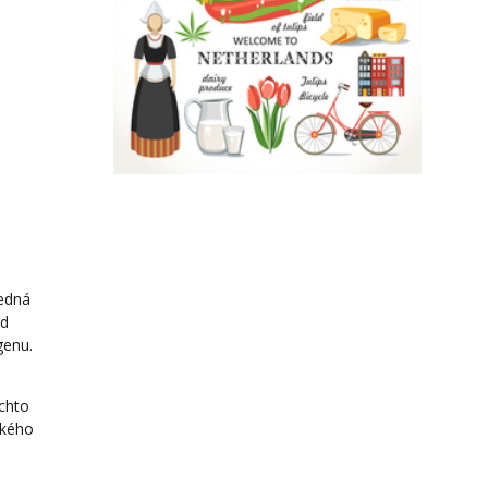
jedná
ud
genu.
ěchto
ského