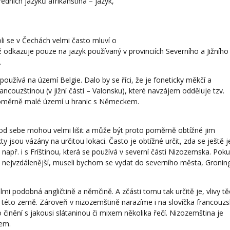
ředních jazyků afrikánština – jazyk,
li se v Čechách velmi často mluví o
ž odkazuje pouze na jazyk používaný v provinciích Severního a Jižního
.
oužívá na území Belgie. Dalo by se říci, že je foneticky měkčí a
rancouzštinou (v jižní části – Valonsku), které navzájem odděluje tzv.
poměrně malé území u hranic s Německem.
od sebe mohou velmi lišit a může být proto poměrně obtížné jim
 jsou vázány na určitou lokaci. Často je obtížné určit, zda se ještě 
např. i s Fríštinou, která se používá v severní části Nizozemska. Pok
ně nejvzdálenější, museli bychom se vydat do severního města, Gronin
i podobná angličtině a němčině. A zčásti tomu tak určitě je, vlivy t
oze této země. Zároveň v nizozemštině narazíme i na slovíčka francouz
činění s jakousi slátaninou či mixem několika řečí. Nizozemština je
vem.