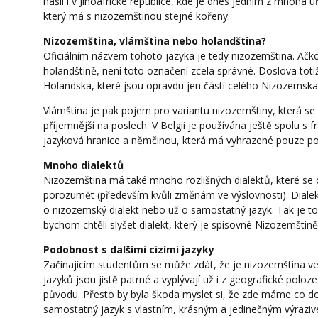
našli i v Jihoafrické republice, kde je dnes jedním z mnoha ú
který má s nizozemštinou stejné kořeny.
Nizozemština, vlámština nebo holandština?
Oficiálním názvem tohoto jazyka je tedy nizozemština. Ačko
holandštině, není toto označení zcela správné. Doslova toti
Holandska, které jsou opravdu jen částí celého Nizozemska
Vlámština je pak pojem pro variantu nizozemštiny, která se p
příjemnější na poslech. V Belgii je používána ještě spolu s f
jazyková hranice a němčinou, která má vyhrazené pouze 
Mnoho dialektů
Nizozemština má také mnoho rozlišných dialektů, které se 
porozumět (především kvůli změnám ve výslovnosti). Dialekty
o nizozemský dialekt nebo už o samostatný jazyk. Tak je to 
bychom chtěli slyšet dialekt, který je spisovné Nizozemšti
Podobnost s dalšími cizími jazyky
Začínajícím studentům se může zdát, že je nizozemština velm
jazyků jsou jistě patrné a vyplývají už i z geografické pol
původu. Přesto by byla škoda myslet si, že zde máme co do 
samostatný jazyk s vlastním, krásným a jedinečným výrazi