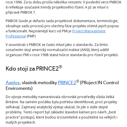
roce 1996. Za tu dobu prošla několika revizemi. V poslední verzi PMBOK
6 reflektuje současné trendy projektového řízení. A již se mluví o
přípravě PMBOK 7.
PMBOK Guide je defacto sada projektové dokumentace, terminologie,
obsahuje sadu procesů pro všechny fáze projektu včetně jejich popisu
a funkcionalit. Nejznámější kurz od PMI je
Project Management
Professional
(PMP)
V souvislosti s PMBOK se často mluví jako o standardu. Za tímto
označením stojí americký normalizační institut (ANSI), který udělil
organizaci PMI v roce 1998 statut tvůrce standardu pro řízení projektů.
®
Kdo stojí za PRINCE2
®
Axelos
, vlastník metodiky
PRINCE2
(PRoject IN Control
Enviroments)
Do vývoje metodiky nainvestovala obrovské prostředky vláda Velká
Británie. Na samém počátku byla potřeba identifikovat, proč projekty
selhávají. Zajímavý analytický výstup ukázal, že jde o stále stejné
problémy. Tento report byl základní stavební kámen pro návrh „best
practice“ postupů, které budou srozumitelné a použitelné na velkých i
malých projektech.