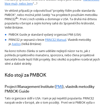
lépe muži, nebo ženy
"...?
Ve většině případů je odpověď buď "projekty řídím podle standardu
PMBOK", nebo možná ještě častěji "na projektech používám metodiku
®
PRINCE2
". První z nich vznikla a dominuje v USA. Ta druhá má drtivou
popularitu v Evropě a svými kořeny sahá do Spojeného království,
Velké Británie.
PMBOK Guide je standard vydaný organizací PMI (USA)
PRINCE2 je sepsaná v knize
PRINCE2 Manual
. Vlastník metodiky
je
Axelos
(Velká Británie)
Na konci tohoto článku si sami uděláte nejlepší názor na to, jak z
pohledu projektového manažera, sponzora, nebo člena projektové
kanceláře bude lepší řídit projekty. Bez okolků si pojďme rozebrat jejich
silné a slabé stránky.
Kdo stojí za PMBOK
Project Management Institute (
PMI
), vlastník metodiky
PMBOK Guide
Tato organizace sídlí v USA. I tam je její největší popularita. PRINCE2
naopak vede v Evropě, ale o tom později. První verzi PMBOK vyšla v