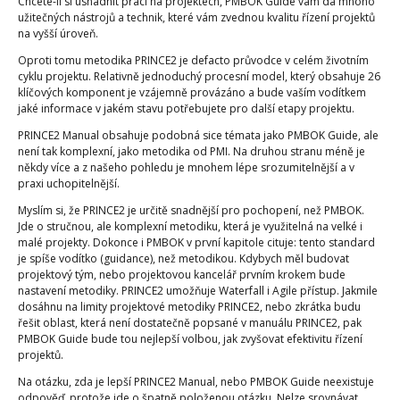
Chcete-li si usnadnit práci na projektech, PMBOK Guide vám dá mnoho
užitečných nástrojů a technik, které vám zvednou kvalitu řízení projektů
na vyšší úroveň.
Oproti tomu metodika PRINCE2 je defacto průvodce v celém životním
cyklu projektu. Relativně jednoduchý procesní model, který obsahuje 26
klíčových komponent je vzájemně provázáno a bude vaším vodítkem
jaké informace v jakém stavu potřebujete pro další etapy projektu.
PRINCE2 Manual obsahuje podobná sice témata jako PMBOK Guide, ale
není tak komplexní, jako metodika od PMI. Na druhou stranu méně je
někdy více a z našeho pohledu je mnohem lépe srozumitelnější a v
praxi uchopitelnější.
Myslím si, že PRINCE2 je určitě snadnější pro pochopení, než PMBOK.
Jde o stručnou, ale komplexní metodiku, která je využitelná na velké i
malé projekty. Dokonce i PMBOK v první kapitole cituje: tento standard
je spíše vodítko (guidance), než metodikou. Kdybych měl budovat
projektový tým, nebo projektovou kancelář prvním krokem bude
nastavení metodiky. PRINCE2 umožňuje Waterfall i Agile přístup. Jakmile
dosáhnu na limity projektové metodiky PRINCE2, nebo zkrátka budu
řešit oblast, která není dostatečně popsané v manuálu PRINCE2, pak
PMBOK Guide bude tou nejlepší volbou, jak zvyšovat efektivitu řízení
projektů.
Na otázku, zda je lepší PRINCE2 Manual, nebo PMBOK Guide neexistuje
odpověď, protože jde o špatně položenou otázku. Nelze srovnávat