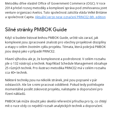
Metodiku dříve vlastnil Office of Government Commerce (OGC). V roce
2014 přešel rozvoj metodiky a komplexní správa pod zmiňovanou joint
venture organizaci Axelos. Tuto společnost založila vláda Velké Británie
a společnost Capita.
Aktuální verze nese označení PRINCE2 6th. edition
Silné stránky PMBOK Guide
Když si budete listovat knihou PMBOK Guide, určitě vás zarazí, jak
komplexně jsou zpracované znalosti pro všechny projektové disciplíny
a etapy v celém životním cyklu projektu. Témata, která pokrývá PMBOK
jsou stejná jako v případě PRINCE2.
Hlavní výhodou ale je, že komplexnost a podrobnost. V celém rozsahu
jde o 132 nástrojů a technik. Například Schedule Management obsahuje
25 různých technik. Pro ilustraci metodika PRINCE2 má v celém rozsahu
cca 40+ technik.
Některé techniky jsou na několik stránek, jiné jsou popsané v pár
odstavcích. Ale lze s nimi pracovat odděleně. Pokud tedy potřebujete
momentálně posílit ziskovost projektu, nalistujete si doporučení pro
řízení nákladů.
PMBOK tak může sloužit jako skvělá referenční příručka pro ty, co chtějí
mít o ruce vždy co největší rozsah analytických technik a doporučení.