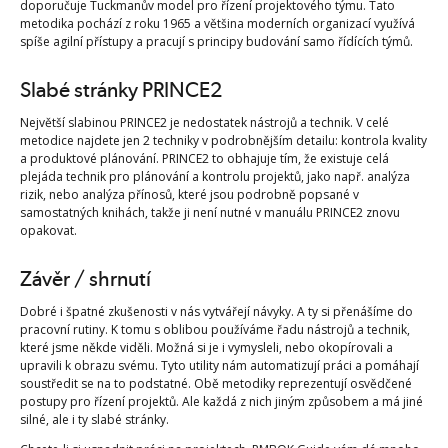
doporučuje Tuckmanův model pro řízení projektového týmu. Tato
metodika pochází z roku 1965 a většina moderních organizací využívá
spíše agilní přístupy a pracují s principy budování samo řídících týmů.
Slabé stránky PRINCE2
Největší slabinou PRINCE2 je nedostatek nástrojů a technik. V celé
metodice najdete jen 2 techniky v podrobnějším detailu: kontrola kvality
a produktové plánování. PRINCE2 to obhajuje tím, že existuje celá
plejáda technik pro plánování a kontrolu projektů, jako např. analýza
rizik, nebo analýza přínosů, které jsou podrobně popsané v
samostatných knihách, takže ji není nutné v manuálu PRINCE2 znovu
opakovat.
Závěr / shrnutí
Dobré i špatné zkušenosti v nás vytvářejí návyky. A ty si přenášíme do
pracovní rutiny. K tomu s oblibou používáme řadu nástrojů a technik,
které jsme někde viděli. Možná si je i vymysleli, nebo okopírovali a
upravili k obrazu svému. Tyto utility nám automatizují práci a pomáhají
soustředit se na to podstatné. Obě metodiky reprezentují osvědčené
postupy pro řízení projektů. Ale každá z nich jiným způsobem a má jiné
silné, ale i ty slabé stránky.