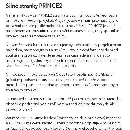
Silné stránky PRINCE2
Méně je někdy více. PRINCE2 staví na srozumitelnosti, přehlednosti a
přímočarém vedení projektů. Projekt je zde vnímám jako nástroj pro
dosažení cíle. Ale podle mého názoru největší síla PRINCE2 je založena
na klíčovém a robustním rozpracování Business Case, tedy specifikaci
projektu před samotným zahájením.
Na samém začátku si tak rozpracujete výhody a přínosy projektu proti
nákladům, harmonogramu a rizikům. Tato iniciační fáze je vždy před
spuštěním projektu. Jakmile je business case schválený, defacto
aktualizujete po jednotlivých fázích a kontrolních etapách plán proti
skutečnosti v celém životním cyklu projektu.
Mimochodem nová verze PMBOK se této filosofii hodně přiblížila
(předtím popisovala business case jen okrajově), takže v obou
metodikách pracujete s přínosy a životaschopností, před samotným
spuštěním projektu.
®
Druhou velice silnou stránkou PRINCE2
jsou projektové role. Metodika
obsahuje podrobný popis rolí, kompetencí v hierarchii malých, ale i
velkých projektů.
Zatímco PMBOK Guide klade důraz na to, co dělá projektový manažer,
ale PRINCE2 má celou kapitolu, která podrobně popisuje 9 rolí a k ním
přiřazených odpovědností každého člena projektového týmu. Pro lepší