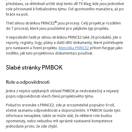
představu, za shlédnutí určitě stojí tento díl TX Mag, kde jsou jednotlivé
role přirovnané k fotbalovému týmu. Od sportovního manažera, až po
hráče na poli.
®
Třetí silnou stránkou PRINCE2
jsou procesy. Celý projekt je rozdělen
do 7 procesů, které jsou použitelné pro jakýkoliv typ projektu.
V neposlední řadě je silnou stránkou PRINCE2 také 26 produktů. Jde o
reporty, registry, logy, plány a další dílčí dokumenty, které potřebujete
pro nastavení a řízení projektu.
Metodika PRINCE2
přitom funguje jako
vodítko, jak tuto projektovou dokumentaci používat.
Slabé stránky PMBOK
Role a odpovědnosti
Jedna z nejvíce vytýkaných oblastí PMBOK je nedostatečný a nejasný
popis odpovědnosti všech členů projektového týmu.
Pokud to srovnáte s PRINCE2, zde je srozumitelně popsáno 9 rolí,
včetně seznamu odpovědností a doporučeními. V PMBOK Guide tyto
informace nenajdete, takže se může stát, že některé role budou
opomenuty, nebo nebudou mít správně nastavené kompetence
jednoduše proto, že zde chybí.