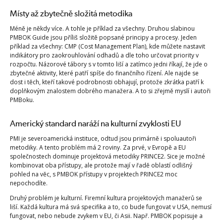
Místy až zbytečně složitá metodika
Méně je někdy více. A tohle je příklad za všechny. Druhou slabinou
PMBOK Guide jsou příliš složitě popsané principy a procesy. Jeden
příklad za všechny: CMP (Cost Management Plan), kde můžete nastavit
indikátory pro zaokrouhlování odhadů a dle toho určovat priority v
rozpočtu. Názorové tábory s v tomto liší a zatímco jedni říkají, že jde o
zbytečné aktivity, které patří spíše do finančního řízení. Ale najde se
dost i těch, kteří takové podrobnosti obhajují, protože zkrátka patří k
doplňkovým znalostem dobrého manažera. A to si zřejmě myslí i autoři
PMBoku.
Americký standard naráží na kulturní zvyklosti EU
PMI je severoamerická instituce, odtud jsou primárně i spoluautoři
metodiky. A tento problém má 2 roviny. Za prvé, v Evropě a EU
společnostech dominuje projektová metodiky PRINCE2. Sice je možné
kombinovat oba přístupy, ale protože mají v řadě oblastí odlišný
pohled na věc, s PMBOK přístupy v projektech PRINCE2 moc
nepochodíte.
Druhý problém je kulturní. Firemní kultura projektových manažerů se
liší. Každá kultura má svá specifika a to, co bude fungovat v USA, nemusí
fungovat, nebo nebude zvykem v EU, či Asii. Např. PMBOK popisuje a