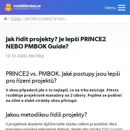
Menu
Články
Jak řídit projekty? Je lepší PRINCE2 NEBO PMBOK Guide?
Jak řídit projekty? Je lepší PRINCE2
NEBO PMBOK Guide?
10. 12. 2020| Aleš Pilný
PRINCE2 vs. PMBOK. Jaké postupy jsou lepší
pro řízení projektů?
V obou případech jde o to nejlepší, co na trhu existuje. Přesto
rozděluje projektové manažery na 2 tábory. Pojďme se podívat
na silné a slabé stránky obou přístupů.
Jakou metodikou řídíš projekty?
V projektové akademii slyšíme tuhle otázku celkem pravidelně. Mezi
manažery vyvolává nekonečné diskuse. Stejně jako otázka "
řídí projekty