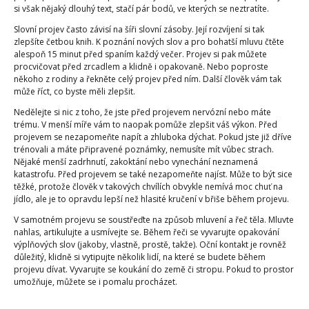
si však nějaký dlouhý text, stačí pár bodů, ve kterých se neztratíte.
Slovní projev často závisí na šíři slovní zásoby. Její rozvíjení si tak
zlepšíte četbou knih. K poznání nových slov a pro bohatší mluvu čtěte
alespoň 15 minut před spaním každý večer. Projev si pak můžete
procvičovat před zrcadlem a klidně i opakovaně. Nebo poproste
někoho z rodiny a řekněte celý projev před ním. Další člověk vám tak
může říct, co byste měli zlepšit.
Nedělejte si nic z toho, že jste před projevem nervózní nebo máte
trému. V menší míře vám to naopak pomůže zlepšit váš výkon. Před
projevem se nezapomeňte napít a zhluboka dýchat. Pokud jste již dříve
trénovali a máte připravené poznámky, nemusíte mít vůbec strach.
Nějaké menší zadrhnutí, zakoktání nebo vynechání neznamená
katastrofu. Před projevem se také nezapomeňte najíst. Může to být sice
těžké, protože člověk v takových chvílích obvykle nemívá moc chuť na
jídlo, ale je to opravdu lepší než hlasité kručení v břiše během projevu.
V samotném projevu se soustřeďte na způsob mluvení a řeč těla. Mluvte
nahlas, artikulujte a usmívejte se. Během řeči se vyvarujte opakování
výplňových slov (jakoby, vlastně, prostě, takže). Oční kontakt je rovněž
důležitý, klidně si vytipujte několik lidí, na které se budete během
projevu dívat. Vyvarujte se koukání do země či stropu. Pokud to prostor
umožňuje, můžete se i pomalu procházet.