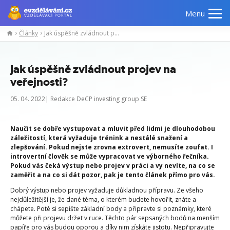
Menu
Články
Jak úspěšně zvládnout projev na veřejnosti?
Jak úspěšně zvládnout projev na
veřejnosti?
05. 04. 2022| Redakce DeCP investing group SE
Naučit se dobře vystupovat a mluvit před lidmi je dlouhodobou
záležitostí, která vyžaduje trénink a nestálé snažení a
zlepšování. Pokud nejste zrovna extrovert, nemusíte zoufat. I
introvertní člověk se může vypracovat ve výborného řečníka.
Pokud vás čeká výstup nebo projev v práci a vy nevíte, na co se
zaměřit a na co si dát pozor, pak je tento článek přímo pro vás.
Dobrý výstup nebo projev vyžaduje důkladnou přípravu. Ze všeho
nejdůležitější je, že dané téma, o kterém budete hovořit, znáte a
chápete. Poté si sepište základní body a připravte si poznámky, které
můžete při projevu držet v ruce. Těchto pár sepsaných bodů na menším
papíře pro vás budou oporou a díky nim získáte jistotu. Nepřipravujte