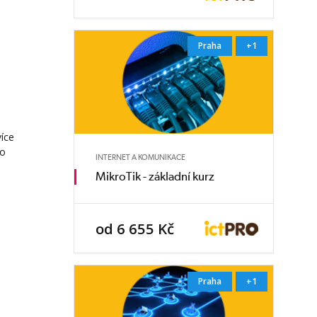
Praha
+1
více
to
INTERNET A KOMUNIKACE
MikroTik - základní kurz
od 6 655 Kč
Praha
+1