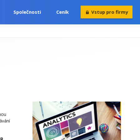
Společnosti
Ceník
Vstup pro firmy
nou
ávání
up