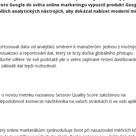
roto Google do světa online marketingu vypustil produkt Goo
alších analytických nástrojích, aby dokázal nabízet moderní m
 přesouvat data od analytiků směrem k manažerům. Jednou z možný
zualizaci a reportování dat, který se brzy dočká globálního přístupu.
uché sdílení. Ve své podstatě jde o velmi zajímavé řešení dashboard
základě dat lepší rozhodnutí.
ůjde o novou metriku nazvanou Session Quality Score založenou na
podobnost konverze návštěvníka na vašich stránkách či ve vaší aplik
terý online markeťákům zjednodušuje život při nasazování měřicích k