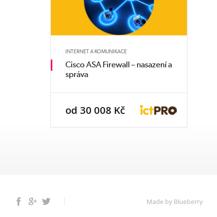
INTERNET A KOMUNIKACE
Cisco ASA Firewall – nasazení a
správa
od 30 008 Kč
Facebook
Google+
Twitter
Made by Blueberry