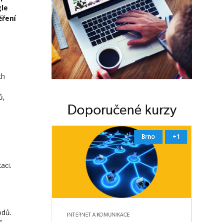
gle
ěření
ch
ů,
Doporučené kurzy
Brno
+1
aci.
ódů.
INTERNET A KOMUNIKACE