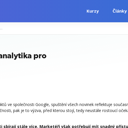
Kurzy
Články
ovinky od Googlu: moderní analytika pro všechny!
nalytika pro
tů ve společnosti Google, spuštění všech novinek reflektuje součas
nosti, pak je to výzva, před kterou stojí, tedy neustále rostoucí oček
sbírají stále více. Marketéři však potřebují mít snadný příst