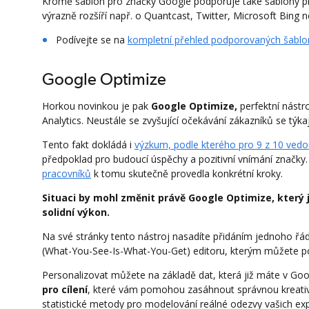
Kromě šablon pro značky Google podporuje také šablony pr
výrazně rozšíří např. o Quantcast, Twitter, Microsoft Bing 
Podívejte se na
kompletní přehled podporovaných šablo
Google Optimize
Horkou novinkou je pak
Google Optimize,
perfektní nástr
Analytics. Neustále se zvyšující očekávání zákazníků se týkaj
Tento fakt dokládá i
výzkum, podle kterého pro 9 z 10 vedo
předpoklad pro budoucí úspěchy a pozitivní vnímání značky
pracovníků
k tomu skutečně provedla konkrétní kroky.
Situaci by mohl změnit právě Google Optimize, který 
solidní výkon.
Na své stránky tento nástroj nasadíte přidáním jednoho 
(What-You-See-Is-What-You-Get) editoru, kterým můžete p
Personalizovat můžete na základě dat, která již máte v Goo
pro cílení
, které vám pomohou zasáhnout správnou kreativ
statistické metody pro modelování reálné odezvy vašich ex