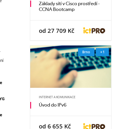
ě
Základy sítí v Cisco prostředí -
CCNA Bootcamp
od 27 709 Kč
.
Brno
+1
ní
je
INTERNET A KOMUNIKACE
YG
Úvod do IPv6
je
od 6 655 Kč