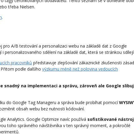
o tagy certifikovaných dodavatelů. Tento seznam se v dohledné dob
nebo třeba Nielsen.
n
.
oj pro A/B testování a personalizaci webu na základě dat z Google
í i personalizovaného sdělení na základě dat, která se stránkou sdílejí
ucích pracovníků
představuje zlepšování zákaznické zkušenosti zásad
. Přitom podle dalšího
výzkumu méně než polovina vedoucích
je snadný na implementaci a správu, zároveň ale Google slibu
řádku do Google Tag Manageru a správa bude probíhat pomocí
WYSIW
ozměnit obsah webu bez nutnosti kódování.
gle Analytics. Google Optimize navíc používá
sofistikované nástro
ou toho správného návštěvníka v ten správný moment, a pokročilé
perimentů.