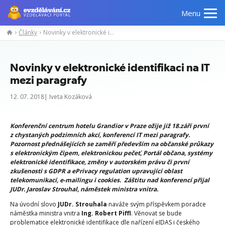
Menu
Články
Novinky v elektronické identifikaci na IT mezi paragrafy
Novinky v elektronické identifikaci na IT
mezi paragrafy
12. 07. 2018| Iveta Kozáková
Konferenční centrum hotelu Grandior v Praze ožije již 18.září první
z chystaných podzimních akcí, konferencí IT mezi paragrafy.
Pozornost přednášejících se zaměří především na občanské průkazy
s elektronickým čipem, elektronickou pečeť, Portál občana, systémy
elektronické identifikace, změny v autorském právu či první
zkušenosti s GDPR a ePrivacy regulation upravující oblast
telekomunikací, e-mailingu i cookies. Záštitu nad konferencí přijal
JUDr. Jaroslav Strouhal, náměstek ministra vnitra.
Na úvodní slovo
JUDr. Strouhala
naváže svým příspěvkem poradce
náměstka ministra vnitra
Ing. Robert Piffl
. Věnovat se bude
problematice elektronické identifikace dle nařízení eIDAS i českého