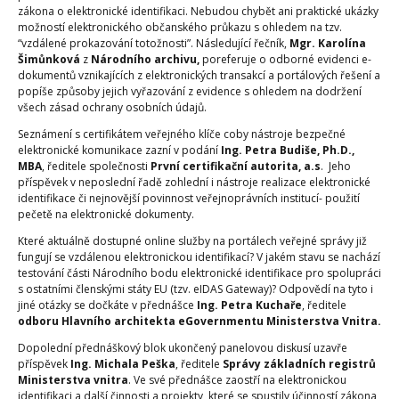
zákona o elektronické identifikaci. Nebudou chybět ani praktické ukázky
možností elektronického občanského průkazu s ohledem na tzv.
“vzdálené prokazování totožnosti”.
Následující řečník,
Mgr. Karolína
Šimůnková
z
Národního archivu,
poreferuje o odborné evidenci e-
dokumentů vznikajících z elektronických transakcí a portálových řešení a
popíše způsoby jejich vyřazování z evidence s ohledem na dodržení
všech zásad ochrany osobních údajů.
Seznámení s certifikátem veřejného klíče coby nástroje bezpečné
elektronické komunikace zazní v podání
Ing. Petra Budiše, Ph.D.,
MBA
, ředitele společnosti
První certifikační autorita, a.s
. Jeho
příspěvek v neposlední řadě zohlední i nástroje realizace elektronické
identifikace či nejnovější povinnost veřejnoprávních institucí- použití
pečetě na elektronické dokumenty.
Které aktuálně dostupné online služby na portálech veřejné správy již
fungují se vzdálenou elektronickou identifikací? V jakém stavu se nachází
testování části Národního bodu elektronické identifikace pro spolupráci
s ostatními členskými státy EU (tzv. eIDAS Gateway)? Odpovědí na tyto i
jiné otázky se dočkáte v přednášce
Ing. Petra Kuchaře
, ředitele
odboru Hlavního architekta eGovernmentu Ministerstva Vnitra.
Dopolední přednáškový blok ukončený panelovou diskusí uzavře
příspěvek
Ing. Michala Peška
, ředitele
Správy základních registrů
Ministerstva vnitra
. Ve své přednášce zaostří na elektronickou
identifikaci a další činnosti a projekty, které se spustily účinností zákona