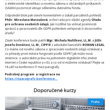
o elektronické identifikaci a novelou zákona o občanských průkazech.
Zvláštní pozornost věnuje sdílenému datovému fondu.
Odpolední blok pak otevře komentářem o úskalí parciálních pohledů
PhDr. Miroslava Matoušová
, vrchní rada pro vládní agendy
Úřadu
pro ochranu osobních údajů
. Jak rozdílně lze vnímat povinnosti
správců a zpracovatelů dle GDPR pohledem veřejnosti či dozorového
úřadu?
Závěr konference bude patřit
Mgr. Michalu Nulíčkovi, LL.M.
a
JUDr.
Josefu Donátovi, LL.M., CIPP/E
z advokátní kanceláře
ROWAN LEGAL
.
Co máme od nového zákona o zpracování osobních údajů očekávat a
co přinesly první měsíce fungování podle GDPR? Jak může nová
směrnice
o autorském právu na jednotném digitálním trhu změnit
internet v České republice a v EU a co od ní můžeme očekávat? Ptejte se
18.září na konferenci IT mezi paragrafy.
Podrobný program a registrace na
https://itparagrafy.konference...
Doporučené kurzy
Praha