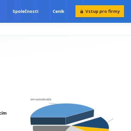
Společnosti
Ceník
Vstup pro firmy
ícím