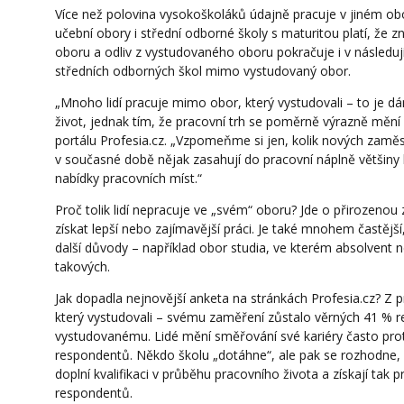
Více než polovina vysokoškoláků údajně pracuje v jiném obo
učební obory i střední odborné školy s maturitou platí, že
oboru a odliv z vystudovaného oboru pokračuje i v následují
středních odborných škol mimo vystudovaný obor.
„Mnoho lidí pracuje mimo obor, který vystudovali – to je dán
život, jednak tím, že pracovní trh se poměrně výrazně mění 
portálu Profesia.cz. „Vzpomeňme si jen, kolik nových zaměs
v současné době nějak zasahují do pracovní náplně většiny 
nabídky pracovních míst.“
Proč tolik lidí nepracuje ve „svém“ oboru? Jde o přirozenou
získat lepší nebo zajímavější práci. Je také mnohem častějš
další důvody – například obor studia, ve kterém absolvent 
takových.
Jak dopadla nejnovější anketa na stránkách Profesia.cz? Z 
který vystudovali – svému zaměření zůstalo věrných 41 % res
vystudovanému. Lidé mění směřování své kariéry často pro
respondentů. Někdo školu „dotáhne“, ale pak se rozhodne, 
doplní kvalifikaci v průběhu pracovního života a získají ta
respondentů.