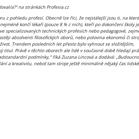
doval/a?“ na stránkách Profesia.cz
 z pohledu profesí. Obecně lze říci, že nejstálejší jsou ti, na kter
ejméně končí lékaři (pouze 8 % z nich), kteří po dokončení školy j
é ve specializovaných technických profesích nebo pedagogové, zej
stěji absolventi filosofických oborů, nebo polovina ekonomů či stro
život. Trendem posledních let přesto bylo vyhnout se složitějším,
titul. Právě v těchto oborech ale lidé v současné době hledají prá
nadstandardní podmínky,“ říká Zuzana Lincová a dodává: „Budoucno
ání a kreativitu, neboť tam stroje ještě minimálně nějaký čas lidské