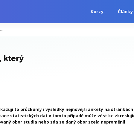
Kurzy
Články
ětšina lidí nepracuje v oboru, který vystudovali.
, který
dokazují to průzkumy i výsledky nejnovější ankety na stránkách
etace statistických dat v tomto případě může vést ke zkresluj
novaný obor studia nebo zda se daný obor zcela neproměnil