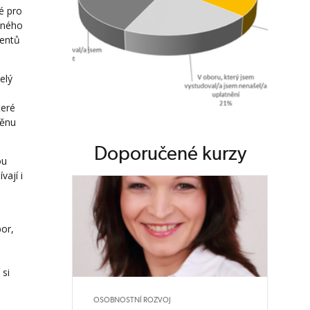
é pro
jiného
ventů
elý
teré
měnu
Doporučené kurzy
ou
vají i
bor,
 si
OSOBNOSTNÍ ROZVOJ