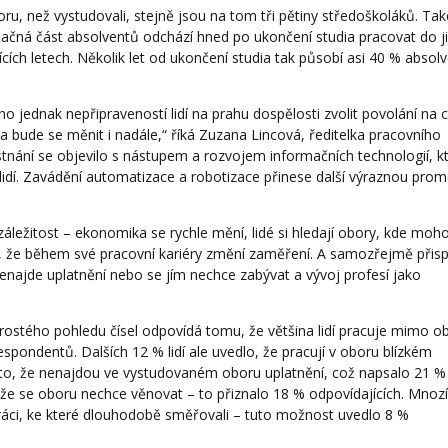
ru, než vystudovali, stejně jsou na tom tři pětiny středoškoláků. Tak
 značná část absolventů odchází hned po ukončení studia pracovat do 
cích letech. Několik let od ukončení studia tak působí asi 40 % absol
o jednak nepřipraveností lidí na prahu dospělosti zvolit povolání na c
a bude se měnit i nadále,“ říká Zuzana Lincová, ředitelka pracovního
tnání se objevilo s nástupem a rozvojem informačních technologií, k
lidí. Zavádění automatizace a robotizace přinese další výraznou pro
 záležitost – ekonomika se rychle mění, lidé si hledají obory, kde moh
í, že během své pracovní kariéry změní zaměření. A samozřejmě přispí
nenajde uplatnění nebo se jím nechce zabývat a vývoj profesí jako
prostého pohledu čísel odpovídá tomu, že většina lidí pracuje mimo o
pondentů. Dalších 12 % lidí ale uvedlo, že pracují v oboru blízkém
to, že nenajdou ve vystudovaném oboru uplatnění, což napsalo 21 %
že se oboru nechce věnovat – to přiznalo 18 % odpovídajících. Mnozí
k práci, ke které dlouhodobě směřovali – tuto možnost uvedlo 8 %