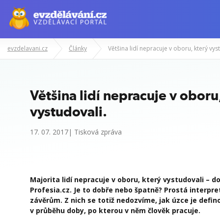
evzdelavani.cz
Články
V
Většina lidí nepracuje v oboru
vystudovali.
17. 07. 2017| Tisková zpráva
Majorita lidí nepracuje v oboru, který vystudovali – 
Profesia.cz. Je to dobře nebo špatně? Prostá interpr
závěrům. Z nich se totiž nedozvíme, jak úzce je defi
v průběhu doby, po kterou v něm člověk pracuje.