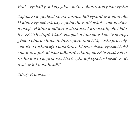
Graf - výsledky ankety „Pracujete v oboru, který jste vystu
Zajímavé je podívat se na věrnost lidí vystudovanému oboru
kladeny vysoké nároky z pohledu vzdělávání – mimo obor n
musejí zvládnout odborné atestace, farmaceuti, ale i lid
ti z vyšších stupňů škol. Naopak mimo obor končívají nejča
„Volba oboru studia je bezesporu důležitá, často pro celý 
zejména technickým oborům, a hlavně získat vysokoškolský 
snadno, a pokud jsou odborně zdatní, obvykle získávají 
rozhodně mají profese, které vyžadují vysokoškolské vzděl
uvažování nenahradí.“
Zdroj: Profesia.cz