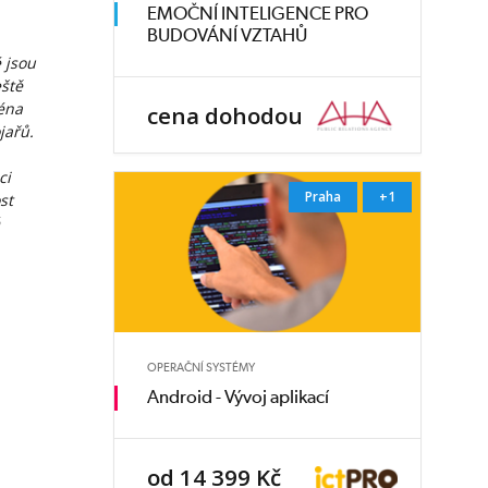
EMOČNÍ INTELIGENCE PRO
BUDOVÁNÍ VZTAHŮ
é jsou
eště
ména
cena dohodou
jařů.
ci
Praha
+1
st
OPERAČNÍ SYSTÉMY
Android - Vývoj aplikací
od 14 399 Kč