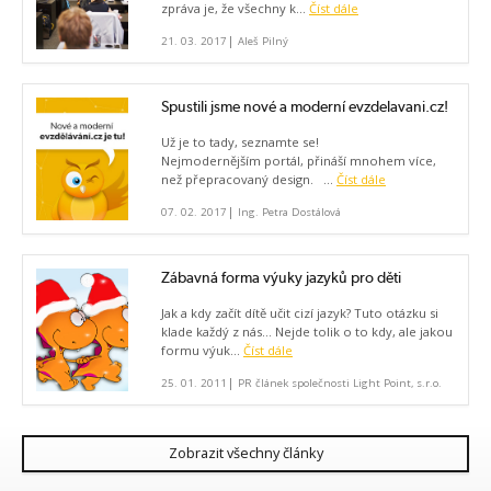
zpráva je, že všechny k...
Číst dále
|
21. 03. 2017
Aleš Pilný
Spustili jsme nové a moderní evzdelavani.cz!
Už je to tady, seznamte se!
Nejmodernějším portál, přináší mnohem více,
než přepracovaný design. ...
Číst dále
|
07. 02. 2017
Ing. Petra Dostálová
Zábavná forma výuky jazyků pro děti
Jak a kdy začít dítě učit cizí jazyk? Tuto otázku si
klade každý z nás... Nejde tolik o to kdy, ale jakou
formu výuk...
Číst dále
|
25. 01. 2011
PR článek společnosti Light Point, s.r.o.
Zobrazit všechny články