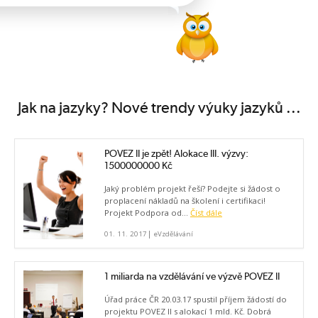
Jak na jazyky? Nové trendy výuky jazyků ...
POVEZ II je zpět! Alokace III. výzvy:
1500000000 Kč
Jaký problém projekt řeší? Podejte si žádost o
proplacení nákladů na školení i certifikaci!
Projekt Podpora od...
Číst dále
|
01. 11. 2017
eVzdělávání
1 miliarda na vzdělávání ve výzvě POVEZ II
Úřad práce ČR 20.03.17 spustil příjem žádostí do
projektu POVEZ II s alokací 1 mld. Kč. Dobrá