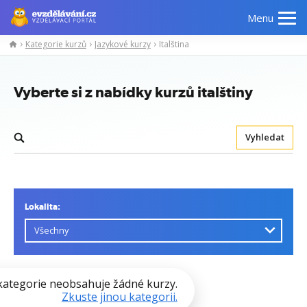
Menu
Kategorie kurzů
Jazykové kurzy
Italština
Vyberte si z nabídky kurzů italštiny
Vyhledat
Lokalita:
kategorie neobsahuje žádné kurzy.
Zkuste jinou kategorii.