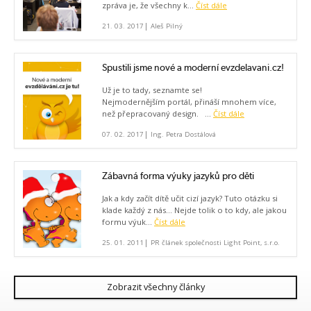
zpráva je, že všechny k...
Číst dále
|
21. 03. 2017
Aleš Pilný
Spustili jsme nové a moderní evzdelavani.cz!
Už je to tady, seznamte se!
Nejmodernějším portál, přináší mnohem více,
než přepracovaný design. ...
Číst dále
|
07. 02. 2017
Ing. Petra Dostálová
Zábavná forma výuky jazyků pro děti
Jak a kdy začít dítě učit cizí jazyk? Tuto otázku si
klade každý z nás... Nejde tolik o to kdy, ale jakou
formu výuk...
Číst dále
|
25. 01. 2011
PR článek společnosti Light Point, s.r.o.
Zobrazit všechny články