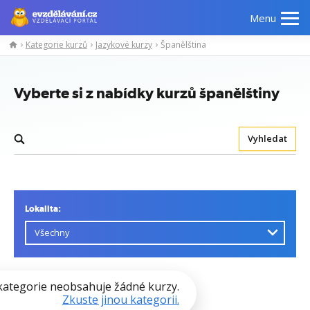
Menu
Kategorie kurzů
Jazykové kurzy
Španělština
Vyberte si z nabídky kurzů španělštiny
Vyhledat
Lokalita:
kategorie neobsahuje žádné kurzy.
Zkuste jinou kategorii.