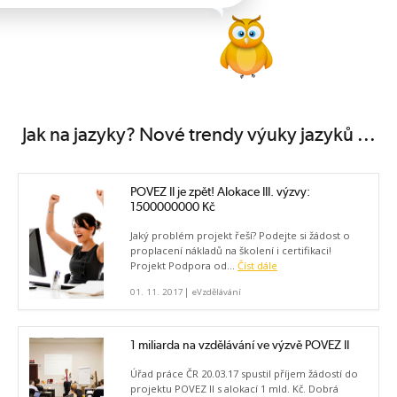
Jak na jazyky? Nové trendy výuky jazyků ...
POVEZ II je zpět! Alokace III. výzvy:
1500000000 Kč
Jaký problém projekt řeší? Podejte si žádost o
proplacení nákladů na školení i certifikaci!
Projekt Podpora od...
Číst dále
|
01. 11. 2017
eVzdělávání
1 miliarda na vzdělávání ve výzvě POVEZ II
Úřad práce ČR 20.03.17 spustil příjem žádostí do
projektu POVEZ II s alokací 1 mld. Kč. Dobrá