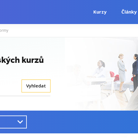
Kurzy
Články
normy
ských kurzů
Vyhledat