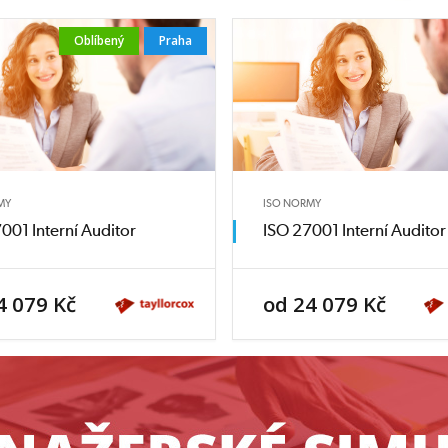
Oblíbený
Praha
MY
ISO NORMY
001 Interní Auditor
ISO 27001 Interní Auditor
4 079 Kč
od 24 079 Kč