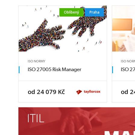
Oblíbený
Praha
ISO NORMY
ISO NOR
ISO 27005 Risk Manager
ISO 27
od 24 079 Kč
od 2