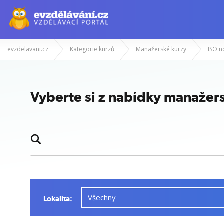
evzdelavani.cz
Kategorie kurzů
Manažerské kurzy
ISO 
Vyberte si z nabídky manažer
Lokalita: