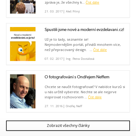
zpráva je, že všechny k...
Číst dále
|
21. 03. 2017
Aleš Pilný
Spustili jsme nové a moderní evzdelavani.cz!
Už je to tady, seznamte se!
Nejmodernějším portál, přináší mnohem více,
než přepracovaný design. ...
Číst dále
|
07. 02. 2017
Ing. Petra Dostálová
O fotografování s Ondřejem Neffem
Chcete se naučit fotografovat? V nabídce kurzů si
u nás určitě vyberete. Nechte se ale nejprve
inspirovat rozhovorem ...
Číst dále
|
27. 11. 2016
Ondřej Neff
Zobrazit všechny články