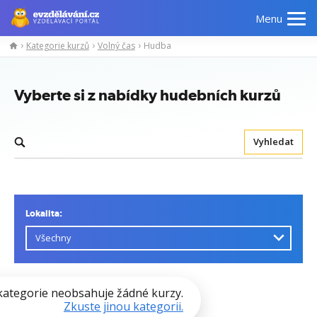
Menu
Kategorie kurzů
Volný čas
Hudba
Vyberte si z nabídky hudebních kurzů
Vyhledat
Lokalita:
kategorie neobsahuje žádné kurzy.
Zkuste jinou kategorii.