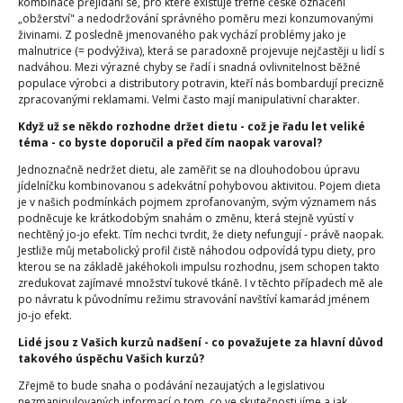
kombinace přejídání se, pro které existuje trefné české označení
„obžerství" a nedodržování správného poměru mezi konzumovanými
živinami. Z posledně jmenovaného pak vychází problémy jako je
malnutrice (= podvýživa), která se paradoxně projevuje nejčastěji u lidí s
nadváhou. Mezi výrazné chyby se řadí i snadná ovlivnitelnost běžné
populace výrobci a distributory potravin, kteří nás bombardují precizně
zpracovanými reklamami. Velmi často mají manipulativní charakter.
Když už se někdo rozhodne držet dietu - což je řadu let veliké
téma - co byste doporučil a před čím naopak varoval?
Jednoznačně nedržet dietu, ale zaměřit se na dlouhodobou úpravu
jídelníčku kombinovanou s adekvátní pohybovou aktivitou. Pojem dieta
je v našich podmínkách pojmem zprofanovaným, svým významem nás
podněcuje ke krátkodobým snahám o změnu, která stejně vyústí v
nechtěný jo-jo efekt. Tím nechci tvrdit, že diety nefungují - právě naopak.
Jestliže můj metabolický profil čistě náhodou odpovídá typu diety, pro
kterou se na základě jakéhokoli impulsu rozhodnu, jsem schopen takto
zredukovat zajímavé množství tukové tkáně. I v těchto případech mě ale
po návratu k původnímu režimu stravování navštíví kamarád jménem
jo-jo efekt.
Lidé jsou z Vašich kurzů nadšení - co považujete za hlavní důvod
takového úspěchu Vašich kurzů?
Zřejmě to bude snaha o podávání nezaujatých a legislativou
nezmanipulovaných informací o tom, co ve skutečnosti jíme a jak