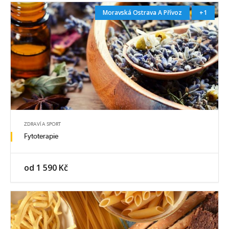
Moravská Ostrava A Přívoz
+1
ZDRAVÍ A SPORT
Fytoterapie
od 1 590 Kč