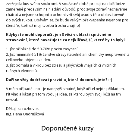
zveřejnila kus svého soukromí. V současné době pracuji na další knize
zaměřené především na hledání důvodů, proč svoje zdraví necháváme
chátrat a nejsme schopni a ochotni vzít svůj osud v této oblasti pevně
do svých rukou. Obávám se, že bude velkým překvapením nejenom pro
čtenáře, kteří už moji tvorbu trochu znají :o)
Kdybyste mohl doporučit jen 3 věci v oblasti správného
stravování, které považujete za nejklíčovější, které by to byly?
1. Jíst přibližně do 50-70% pocitu zasycení.
2. Jíst minimálně 51% čerstvé stravy (tepelně ani chemicky neupravené) z
celkového objemu za den.
3. Jíst pomalu a v klidu bez stresu a jakýchkoli vnějších či vnitřních
rušivých elementů.
Daří se vždy dodržovat pravidla, která doporučujete? :-)
V mém případě ano - je nanejvýš smutné, když učitel nejde příkladem.
Pít víno a kázat při tom vodu je idea, se kterou bych svoji kůži na trh
nevzal.
Děkuji za rozhovor.
Ing. Hana Ondrušková
Doporučené kurzy