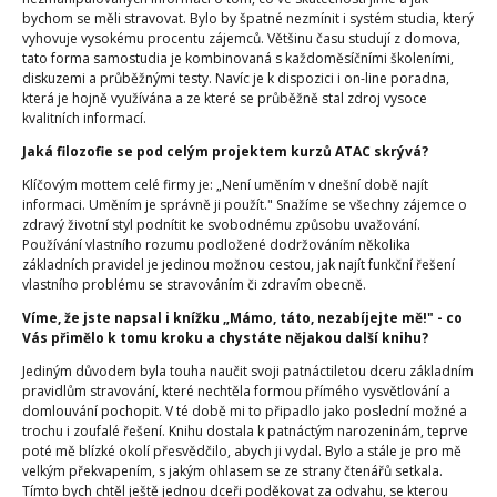
bychom se měli stravovat. Bylo by špatné nezmínit i systém studia, který
vyhovuje vysokému procentu zájemců. Většinu času studují z domova,
tato forma samostudia je kombinovaná s každoměsíčními školeními,
diskuzemi a průběžnými testy. Navíc je k dispozici i on-line poradna,
která je hojně využívána a ze které se průběžně stal zdroj vysoce
kvalitních informací.
Jaká filozofie se pod celým projektem kurzů ATAC skrývá?
Klíčovým mottem celé firmy je: „Není uměním v dnešní době najít
informaci. Uměním je správně ji použít." Snažíme se všechny zájemce o
zdravý životní styl podnítit ke svobodnému způsobu uvažování.
Používání vlastního rozumu podložené dodržováním několika
základních pravidel je jedinou možnou cestou, jak najít funkční řešení
vlastního problému se stravováním či zdravím obecně.
Víme, že jste napsal i knížku „Mámo, táto, nezabíjejte mě!" - co
Vás přimělo k tomu kroku a chystáte nějakou další knihu?
Jediným důvodem byla touha naučit svoji patnáctiletou dceru základním
pravidlům stravování, které nechtěla formou přímého vysvětlování a
domlouvání pochopit. V té době mi to připadlo jako poslední možné a
trochu i zoufalé řešení. Knihu dostala k patnáctým narozeninám, teprve
poté mě blízké okolí přesvědčilo, abych ji vydal. Bylo a stále je pro mě
velkým překvapením, s jakým ohlasem se ze strany čtenářů setkala.
Tímto bych chtěl ještě jednou dceři poděkovat za odvahu, se kterou