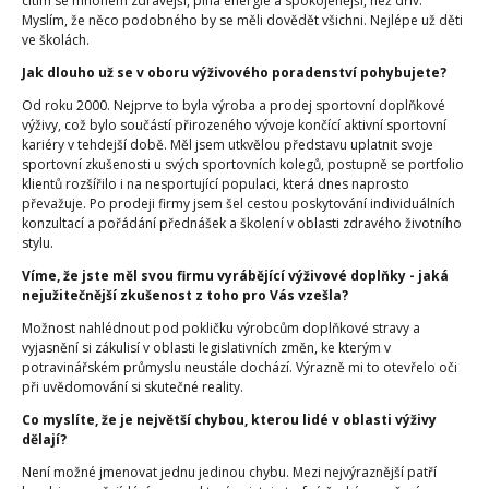
cítím se mnohem zdravější, plná energie a spokojenější, než dřív.
Myslím, že něco podobného by se měli dovědět všichni. Nejlépe už děti
ve školách.
Jak dlouho už se v oboru výživového poradenství pohybujete?
Od roku 2000. Nejprve to byla výroba a prodej sportovní doplňkové
výživy, což bylo součástí přirozeného vývoje končící aktivní sportovní
kariéry v tehdejší době. Měl jsem utkvělou představu uplatnit svoje
sportovní zkušenosti u svých sportovních kolegů, postupně se portfolio
klientů rozšířilo i na nesportující populaci, která dnes naprosto
převažuje. Po prodeji firmy jsem šel cestou poskytování individuálních
konzultací a pořádání přednášek a školení v oblasti zdravého životního
stylu.
Víme, že jste měl svou firmu vyrábějící výživové doplňky - jaká
nejužitečnější zkušenost z toho pro Vás vzešla?
Možnost nahlédnout pod pokličku výrobcům doplňkové stravy a
vyjasnění si zákulisí v oblasti legislativních změn, ke kterým v
potravinářském průmyslu neustále dochází. Výrazně mi to otevřelo oči
při uvědomování si skutečné reality.
Co myslíte, že je největší chybou, kterou lidé v oblasti výživy
dělají?
Není možné jmenovat jednu jedinou chybu. Mezi nejvýraznější patří