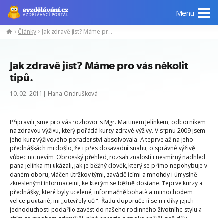
Menu
Články
Jak zdravě jíst? Máme pro vás několit tipů.
Jak zdravě jíst? Máme pro vás několit
tipů.
10. 02. 2011| Hana Ondrušková
Připravili jsme pro vás rozhovor s Mgr. Martinem Jelínkem, odborníkem
na zdravou výživu, který pořádá kurzy zdravé výživy. V srpnu 2009 jsem
jeho kurz výživového poradenství absolvovala. A teprve až na jeho
přednáškách mi došlo, že i přes dosavadní snahu, o správné výživě
vůbec nic nevím. Obrovský přehled, rozsah znalostí i nesmírný nadhled
pana Jelínka mi ukázali, jak je běžný člověk, který se přímo nepohybuje v
daném oboru, vláčen útržkovitými, zavádějícími a mnohdy i úmyslně
zkreslenými informacemi, ke kterým se běžně dostane. Teprve kurzy a
přednášky, které byly ucelené, informačně bohaté a mimochodem
velice poutané, mi „otevřely oči". Řadu doporučení se mi díky jejich
jednoduchosti podařilo zavést do našeho rodinného životního stylu a