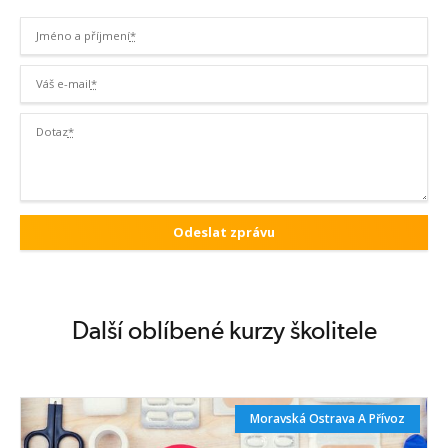
Jméno a příjmení
*
Váš e-mail
*
Dotaz
*
Další oblíbené kurzy školitele
Moravská Ostrava A Přívoz