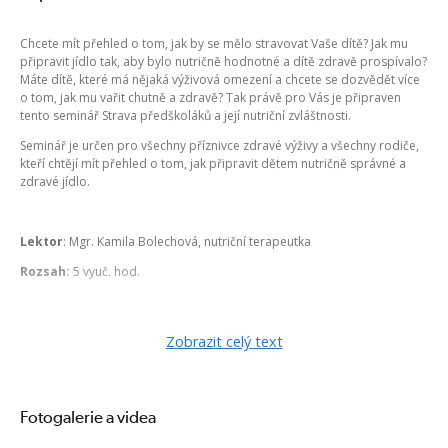
Chcete mít přehled o tom, jak by se mělo stravovat Vaše dítě? Jak mu
připravit jídlo tak, aby bylo nutričně hodnotné a dítě zdravě prospívalo?
Máte dítě, které má nějaká výživová omezení a chcete se dozvědět více
o tom, jak mu vařit chutně a zdravě? Tak právě pro Vás je připraven
tento seminář Strava předškoláků a její nutriční zvláštnosti.
Seminář je určen pro všechny příznivce zdravé výživy a všechny rodiče,
kteří chtějí mít přehled o tom, jak připravit dětem nutričně správné a
zdravé jídlo.
Lektor
: Mgr. Kamila Bolechová, nutriční terapeutka
Rozsah:
5 vyuč. hod.
Obsahová náplň:
Zobrazit celý text
1. Výživa dětí - úvod, základní složky výživy
2. Výživové aspekty v psychosociálním vývoji dítěte
Fotogalerie a videa
3. Život rodiny a utváření nutričních zvyklostí dítěte