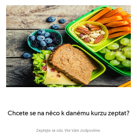
4. Chyby a nedostatky ve výživě dítěte
5. Strava předškoláků, pitný režim
6. Strava dětí mladšího školního věku
Zobrazit termíny kurzů
Chcete se na něco k danému kurzu zeptat?
Zeptejte se nás. Vše Vám zodpovíme.