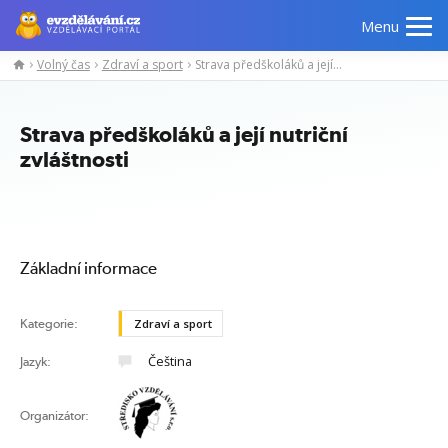
Menu
Volný čas
Zdraví a sport
Strava předškoláků a její nutriční zvláštnosti
Manažerské
Odborné
Počítačové
Jazykov
kurzy
znalosti
kurzy
kurzy
Strava předškoláků a její nutriční
zvláštnosti
Základní informace
Kategorie:
Zdraví a sport
Čeština
Jazyk:
Organizátor: