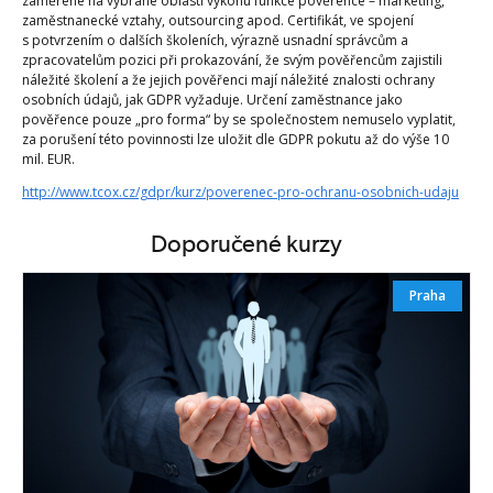
zaměřené na vybrané oblasti výkonu funkce pověřence – marketing,
zaměstnanecké vztahy, outsourcing apod. Certifikát, ve spojení
s potvrzením o dalších školeních, výrazně usnadní správcům a
zpracovatelům pozici při prokazování, že svým pověřencům zajistili
náležité školení a že jejich pověřenci mají náležité znalosti ochrany
osobních údajů, jak GDPR vyžaduje. Určení zaměstnance jako
pověřence pouze „pro forma“ by se společnostem nemuselo vyplatit,
za porušení této povinnosti lze uložit dle GDPR pokutu až do výše 10
mil. EUR.
http://www.tcox.cz/gdpr/kurz/poverenec-pro-ochranu-osobnich-udaju
Doporučené kurzy
Praha