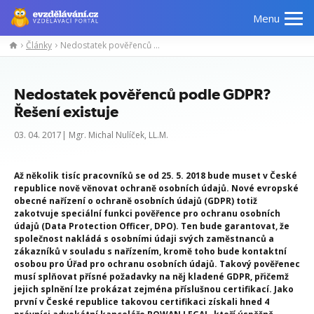
Menu
Články
Nedostatek pověřenců podle GDPR? Řešení existuje
Nedostatek pověřenců podle GDPR?
Řešení existuje
03. 04. 2017| Mgr. Michal Nulíček, LL.M.
Až několik tisíc pracovníků se od 25. 5. 2018 bude muset v České
republice nově věnovat ochraně osobních údajů. Nové evropské
obecné nařízení o ochraně osobních údajů (GDPR) totiž
zakotvuje speciální funkci pověřence pro ochranu osobních
údajů (Data Protection Officer, DPO). Ten bude garantovat, že
společnost nakládá s osobními údaji svých zaměstnanců a
zákazníků v souladu s nařízením, kromě toho bude kontaktní
osobou pro Úřad pro ochranu osobních údajů. Takový pověřenec
musí splňovat přísné požadavky na něj kladené GDPR, přičemž
jejich splnění lze prokázat zejména příslušnou certifikací. Jako
první v České republice takovou certifikaci získali hned 4