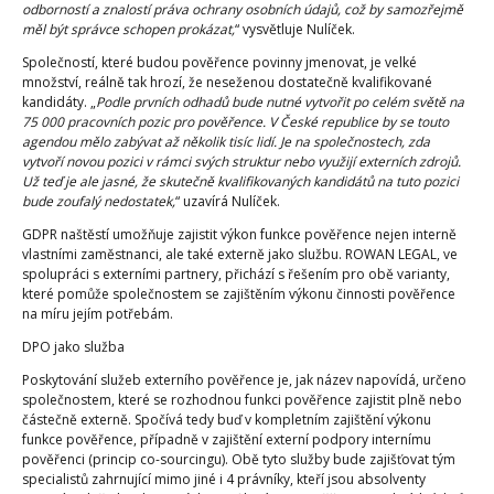
odborností a znalostí práva ochrany osobních údajů, což by samozřejmě
měl být správce schopen prokázat,
“ vysvětluje Nulíček.
Společností, které budou pověřence povinny jmenovat, je velké
množství, reálně tak hrozí, že neseženou dostatečně kvalifikované
kandidáty. „
Podle prvních odhadů bude nutné vytvořit po celém světě na
75 000 pracovních pozic pro pověřence. V České republice by se touto
agendou mělo zabývat až několik tisíc lidí. Je na společnostech, zda
vytvoří novou pozici v rámci svých struktur nebo využijí externích zdrojů.
Už teď je ale jasné, že skutečně kvalifikovaných kandidátů na tuto pozici
bude zoufalý nedostatek,
“ uzavírá Nulíček.
GDPR naštěstí umožňuje zajistit výkon funkce pověřence nejen interně
vlastními zaměstnanci, ale také externě jako službu. ROWAN LEGAL, ve
spolupráci s externími partnery, přichází s řešením pro obě varianty,
které pomůže společnostem se zajištěním výkonu činnosti pověřence
na míru jejím potřebám.
DPO jako služba
Poskytování služeb externího pověřence je, jak název napovídá, určeno
společnostem, které se rozhodnou funkci pověřence zajistit plně nebo
částečně externě. Spočívá tedy buď v kompletním zajištění výkonu
funkce pověřence, případně v zajištění externí podpory internímu
pověřenci (princip co-sourcingu). Obě tyto služby bude zajišťovat tým
specialistů zahrnující mimo jiné i 4 právníky, kteří jsou absolventy