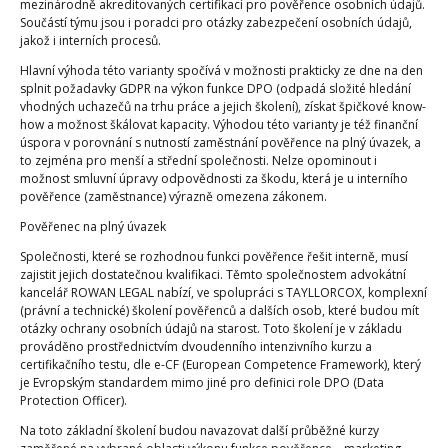
mezinárodně akreditovaných certifikací pro pověřence osobních údajů.
Součástí týmu jsou i poradci pro otázky zabezpečení osobních údajů,
jakož i interních procesů.
Hlavní výhoda této varianty spočívá v možnosti prakticky ze dne na den
splnit požadavky GDPR na výkon funkce DPO (odpadá složité hledání
vhodných uchazečů na trhu práce a jejich školení), získat špičkové know-
how a možnost škálovat kapacity. Výhodou této varianty je též finanční
úspora v porovnání s nutností zaměstnání pověřence na plný úvazek, a
to zejména pro menší a střední společnosti. Nelze opominout i
možnost smluvní úpravy odpovědnosti za škodu, která je u interního
pověřence (zaměstnance) výrazně omezena zákonem.
Pověřenec na plný úvazek
Společnosti, které se rozhodnou funkci pověřence řešit interně, musí
zajistit jejich dostatečnou kvalifikaci. Těmto společnostem advokátní
kancelář ROWAN LEGAL nabízí, ve spolupráci s TAYLLORCOX, komplexní
(právní a technické) školení pověřenců a dalších osob, které budou mít
otázky ochrany osobních údajů na starost. Toto školení je v základu
prováděno prostřednictvím dvoudenního intenzivního kurzu a
certifikačního testu, dle e-CF (European Competence Framework), který
je Evropským standardem mimo jiné pro definici role DPO (Data
Protection Officer).
Na toto základní školení budou navazovat další průběžné kurzy