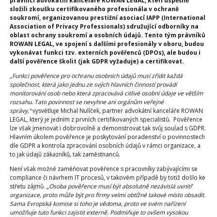
právníci advokátní kanceláře ROWAN LEGAL, kteří úspěšně
složili zkoušku certifikovaného profesionála v ochraně
soukromí, organizovanou prestižní asociací IAPP (International
Association of Privacy Professionals) sdružující odborníky na
oblast ochrany soukromí a osobních údajů. Tento tým právníků
ROWAN LEGAL, ve spojení s dalšími profesionály v oboru, budou
vykonávat funkci tzv. externích pověřenců (DPOs), ale budou i
další pověřence školit (jak GDPR vyžaduje) a certifikovat.
„Funkci pověřence pro ochranu osobních údajů musí zřídit každá
společnost, která jako jednu ze svých hlavních činností provádí
monitorování osob nebo která zpracovává citlivé osobní údaje ve větším
rozsahu. Tato povinnost se nevyhne ani orgánům veřejné
správy,“
vysvětluje Michal Nulíček, partner advokátní kanceláře ROWAN
LEGAL, který je jedním z prvních certifikovaných specialistů. Pověřence
lze však jmenovat i dobrovolně a demonstrovat tak svůj soulad s GDPR.
Hlavním úkolem pověřence je poskytování poradenství o povinnostech
dle GDPR a kontrola zpracování osobních údajů v rámci organizace, a
to jak údajů zákazníků, tak zaměstnanců.
Není však možné zaměňovat pověřence s pracovníky zabývajícími se
compliance či návrhem IT procesů, v takovém případě by totiž došlo ke
střetu zájmů. „
Osoba pověřence musí být absolutně nezávislá uvnitř
organizace, proto může být pro firmy velmi obtížné takové místo obsadit.
Sama Evropská komise si toho je vědoma, proto ve svém nařízení
umožňuje tuto funkci zajistit externě. Podmiňuje to ovšem vysokou