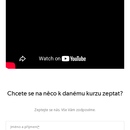
Chcete se na něco k danému kurzu zeptat?
Zeptejte se nás. Vše Vám zodpovíme.
Jméno a příjmení
*