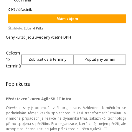
11000 Praha
0 Kč
/ účastník
Mám zájem
Školitelé:
Eduard Pitka
Ceny kurzů jsou uvedeny včetně DPH
Celkem
13
Zobrazit další termíny
Poptat jiný termín
termínů
Popis kurzu
Představení kurzu
AgileSHIFT Intro
Otevřete skrytý potenciál vaší organizace. Vzhledem k měnícím se
podmínkám téměř každá společnost již řeší transformační změnu. A
v mnoha případech je reakce na dynamiku trhu, zákazníků, technologií
přímo spojena s přežitím. Pro organizace, které chtějí nejen přežít, ale
uchopit současnou situaci jako příležitost je určen AgileSHIFT.