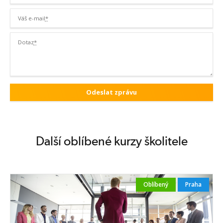
Váš e-mail
*
Dotaz
*
Další oblíbené kurzy školitele
Oblíbený
Praha