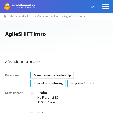
Menu
Manažerské kurzy
Management a leadership
AgileSHIFT Intro
Manažerské
Odborné
Počítačové
Jazykov
kurzy
znalosti
kurzy
kurzy
AgileSHIFT Intro
Základní informace
Kategorie:
Management a leadership
Koučink a mentoring
Projektové řízení
Praha
Místa konání:
Na Florenci 35
11000 Praha