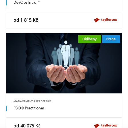
DevOps Intro™
od 1 815 Kč
Oblíbený
Praha
MANAGEMENT A LEADERSHIP
P3O® Practitioner
od 40 075 Kč