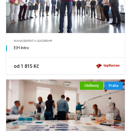
MANAGEMENT A LEADERSHIP
E|H Intro
od 1 815 Kč
Oblíbený
Praha