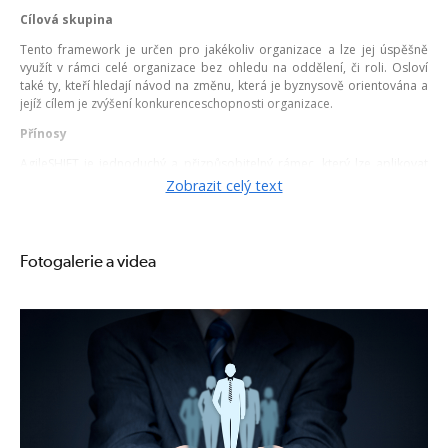
Cílová skupina
Tento framework je určen pro jakékoliv organizace a lze jej úspěšně
využít v rámci celé organizace bez ohledu na oddělení, či roli. Osloví
také ty, kteří hledají návod na změnu, která je byznysově orientována a
jejíž cílem je zvýšení konkurenceschopnosti organizace.
Přínosy
AgileSHIFT je jednoduchý a přizpůsobitelný rámec, který lze aplikovat
v jakémkoliv prostředí. Úspěšnou transformaci nelze zajistit v jednom
Zobrazit celý text
oddělení nebo v jedné oblasti (např. projektový management). Pro
úspěšnou transformaci je třeba komplexní pohled na organizaci.
Rámec AgileSHIFT je užitečným a strukturovaným nástrojem pro lídry
Fotogalerie a videa
změn v organizaci, kteří chtějí připravit organizaci pro přežití
v podmínkách dynamických trhů plných nečekaných změn.
Zobrazit termíny kurzů