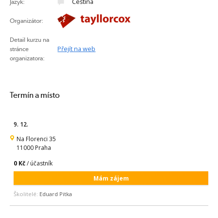
Čeština
Jazyk:
Organizátor:
Detail kurzu na
Přejít na web
stránce
organizatora:
Termín a místo
9. 12.
Na Florenci 35
11000 Praha
0 Kč
/ účastník
Mám zájem
Školitelé:
Eduard Pitka