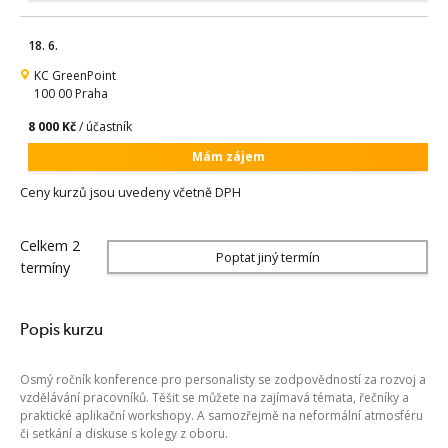
18. 6.
KC GreenPoint
100 00 Praha
8 000 Kč
/ účastník
Mám zájem
Ceny kurzů jsou uvedeny včetně DPH
Celkem 2
Poptat jiný termín
termíny
Popis kurzu
Osmý ročník konference pro personalisty se zodpovědností za rozvoj a
vzdělávání pracovníků. Těšit se můžete na zajímavá témata, řečníky a
praktické aplikační workshopy. A samozřejmě na neformální atmosféru
či setkání a diskuse s kolegy z oboru.