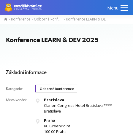
Menu
Konference
Odborné konference
Konference LEARN & DEV 2025
Manažerské
Odborné
Počítačové
Jazykov
kurzy
znalosti
kurzy
kurzy
Konference LEARN & DEV 2025
Základní informace
Kategorie:
Odborné konference
Bratislava
Místa konání:
Clarion Congress Hotel Bratislava ****
Bratislava
Praha
KC GreenPoint
100 00 Praha