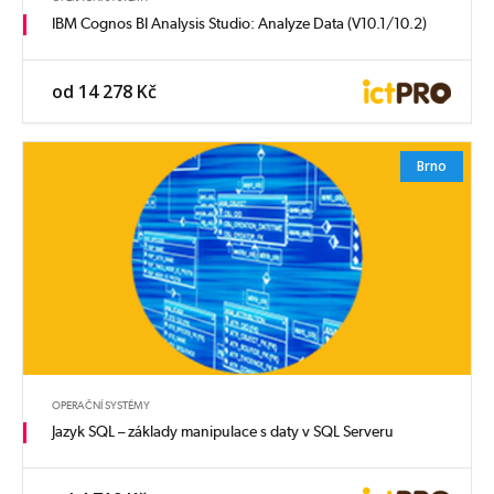
IBM Cognos BI Analysis Studio: Analyze Data (V10.1/10.2)
od 14 278 Kč
Brno
OPERAČNÍ SYSTÉMY
Jazyk SQL – základy manipulace s daty v SQL Serveru