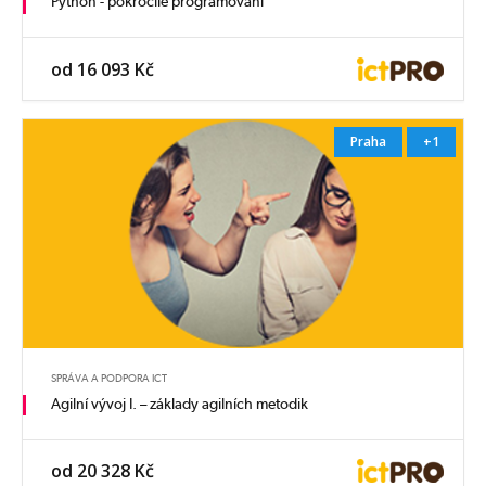
Python - pokročilé programování
od 16 093 Kč
Praha
+1
SPRÁVA A PODPORA ICT
Agilní vývoj I. – základy agilních metodik
od 20 328 Kč