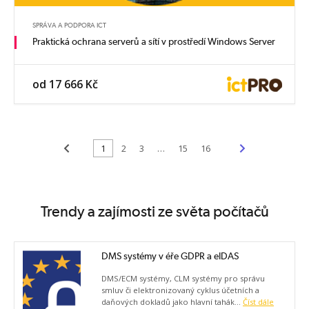
SPRÁVA A PODPORA ICT
Praktická ochrana serverů a sítí v prostředí Windows Server
od 17 666 Kč
<
>
1
2
3
…
15
16
Trendy a zajímosti ze světa počítačů
DMS systémy v éře GDPR a eIDAS
DMS/ECM systémy, CLM systémy pro správu
smluv či elektronizovaný cyklus účetních a
daňových dokladů jako hlavní tahák...
Číst dále