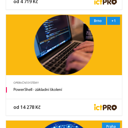
od 4 719 Kč
Brno
+1
OPERAČNÍ SYSTÉMY
PowerShell - základní školení
od 14 278 Kč
Praha