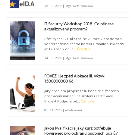
|
12. 05. 2018
Mgr. Iveta Kozáková
IT Security Workshop 2018. Co přinese
aktualizovaný program?
Příští týden, 21. března, se v Praze v prostorách
konferenčního centra hotelu Grandior uskuteční
již 12. ročník oblíb...
Číst dále
|
14. 03. 2018
Mgr. Iveta Kozáková
POVEZ II je zpět! Alokace III. výzvy:
1500000000 Kč
Jaký problém projekt řeší? Podejte si žádost o
proplacení nákladů na školení i certifikaci!
Projekt Podpora od...
Číst dále
|
01. 11. 2017
eVzdělávání
Jakou kvalifikaci a jaký kurz potřebuje
Pověřenec pro ochranu osobních údajů?