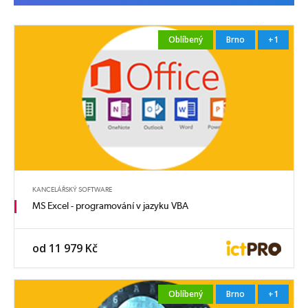
Oblíbený
Brno
+1
KANCELÁŘSKÝ SOFTWARE
MS Excel - programování v jazyku VBA
od 11 979 Kč
Oblíbený
Brno
+1