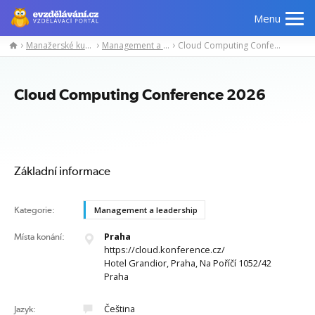
Menu
Manažerské kurzy
Management a leadership
Cloud Computing Conference 2026
Manažerské
Odborné
Počítačové
Jazykov
kurzy
znalosti
kurzy
kurzy
Cloud Computing Conference 2026
Základní informace
Kategorie:
Management a leadership
Praha
Místa konání:
https://cloud.konference.cz/
Hotel Grandior, Praha, Na Poříčí 1052/42
Praha
Čeština
Jazyk: