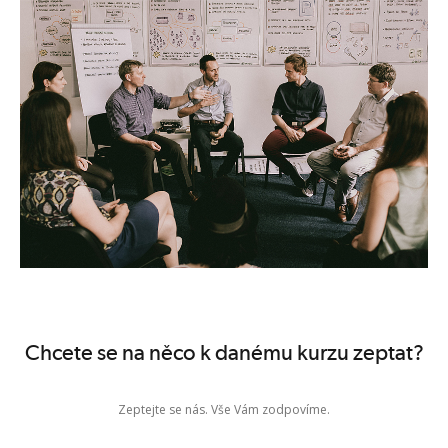
Ucelený základ facilitace je velmi prakticky zaměřený třídenní trénink,
který vás provede facilitací od A do Z. Budete prakticky cvičit všechny
důležité techniky. Posílíte svoji jistotu a zkušenost při vedení jednání.
Získáte velmi cennou objektivní zpětnou vazbu. Přihlaste se a získejte
kvalitní základ pro vaši facilitační praxi. Kurz je akreditován MPSV.
Co vám kurz přinese užitečného
vytvořit dobrý "design" facilitovaného setkání a připravit se na něj
aktivizovat a motivovat účastníky
pracovat se skupinou, která se skládá z různorodých osobností
předcházet vzniku konfliktu a akutní konflikty konstruktivně řešit
držet skupinu u plánovaného tématu a efektivně využít čas schůzky
využívat zápis a vizualizaci pro udržení pozornosti
Komu je kurz určen
Chcete se na něco k danému kurzu zeptat?
Pro všechny, kteří se často účastní nejrůznějších jednání, a kterým záleží
na kvalitě komunikace ve skupině. A také těm, kteří vedou druhé lidi.
Zeptejte se nás. Vše Vám zodpovíme.
Mohou to být jak manažeři z firemního prostředí, tak i vedoucí
pracovníci ve veřejné správě nebo v jiných oblastech. Kurz je určen pro