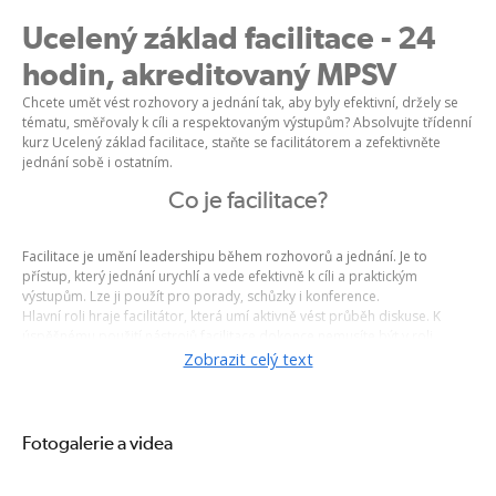
Ucelený základ facilitace - 24
hodin, akreditovaný MPSV
Chcete umět vést rozhovory a jednání tak, aby byly efektivní, držely se
tématu, směřovaly k cíli a respektovaným výstupům? Absolvujte třídenní
kurz Ucelený základ facilitace, staňte se facilitátorem a zefektivněte
jednání sobě i ostatním.
Co je facilitace?
Facilitace je umění leadershipu během rozhovorů a jednání. Je to
přístup, který jednání urychlí a vede efektivně k cíli a praktickým
výstupům. Lze ji použít pro porady, schůzky i konference.
Hlavní roli hraje facilitátor, která umí aktivně vést průběh diskuse. K
úspěšnému použití nástrojů facilitace dokonce nemusíte být v roli
formálního vedoucího setkání.
Zobrazit celý text
Facilitace obsahuje velké množství technik, které pomáhají rozproudit
diskusi, nebo ji naopak zklidnit. Pomůže vám vracet diskusi k tématu,
zapojit účastníky, řešit konflikty, použít vhodný záznam a vytvořit vysoce
konstruktivní prostředí.
Fotogalerie a videa
Projděte praktickým třídenním tréninkem