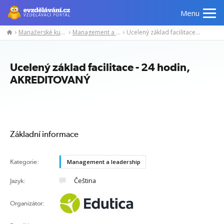
Menu
Manažerské kurzy
Management a leadership
Ucelený základ facilitace - 24 hodin, AKREDITOVANÝ
Manažerské
Odborné
Počítačové
Jazykov
kurzy
znalosti
kurzy
kurzy
Ucelený základ facilitace - 24 hodin,
AKREDITOVANÝ
Základní informace
Kategorie:
Management a leadership
Čeština
Jazyk:
Organizátor: