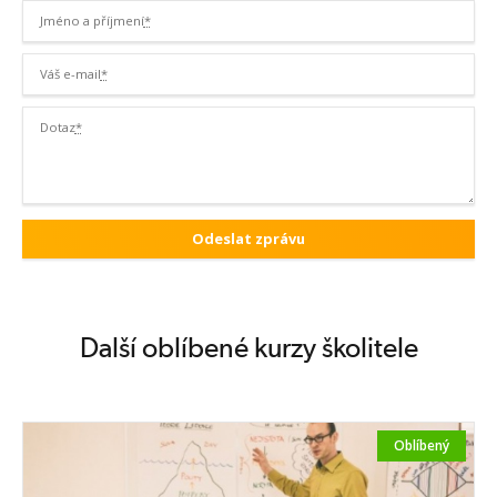
úplné začátečníky nebo těm, kteří chtějí svoje dosavadní facilitační
Jméno a příjmení
*
zkušenosti zasadit do uceleného rámce. Pokročilí facilitátoři se mohou
zúčastnit také našeho Komplexního výcviku facilitace.
Váš e-mail
*
Obsah kurzu
Dotaz
*
Den 1 - Začínáme s facilitací
Během úvodního dne poznáte, co se skrývá pod pojem facilitace,
nakolik se překrývá s jinými přístupy skupinové práce, jako mediace,
koučování nebo mentoring. Zjistíte, jak může být facilitace využita při
vedení skupiny. Dozvíte se, co vše přispívá k vytvoření bezpečného
aktivizujícího rámce jednání. Prakticky si vyzkoušíte přípravu i vedení
facilitovaného jednání.
Obsah:
Další oblíbené kurzy školitele
pochopíte, jak funguje facilitační přístup, a budete vědět, kdy jej
využít
dokážete se lépe připravit na řízení porady, jednání, či setkání
dozvíte se, co pomáhá k motivaci, aktivizaci a zapojení účastníků
Oblíbený
jednání
získáte větší jistotu pro začátek a vedení facilitačního procesu