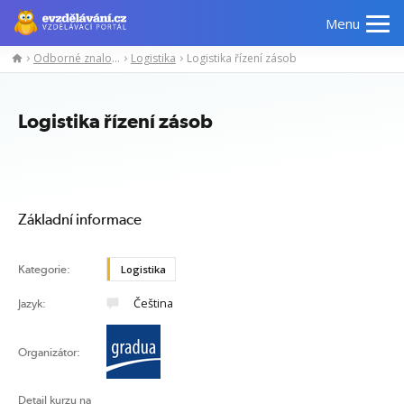
Menu
Odborné znalosti
Logistika
Logistika řízení zásob
Manažerské
Odborné
Počítačové
Jazykov
kurzy
znalosti
kurzy
kurzy
Logistika řízení zásob
Základní informace
Kategorie:
Logistika
Čeština
Jazyk:
Organizátor:
Detail kurzu na