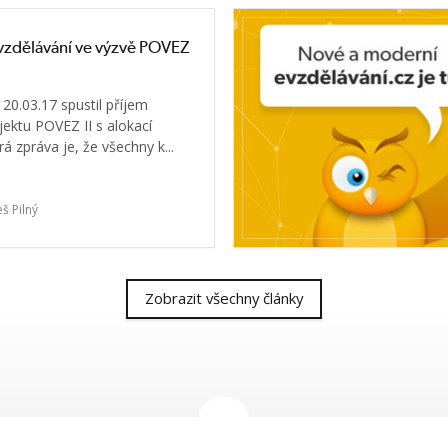
a vzdělávání ve výzvě POVEZ
20.03.17 spustil příjem
jektu POVEZ II s alokací
á zpráva je, že všechny k...
eš Pilný
Zobrazit všechny články