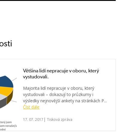
osti
Většina lidí nepracuje v oboru, který
vystudovali.
Majorita lidí nepracuje v oboru, který
vystudovali – dokazují to průzkumy i
výsledky nejnovější ankety na stránkách P...
Číst dále
|
17. 07. 2017
Tisková zpráva