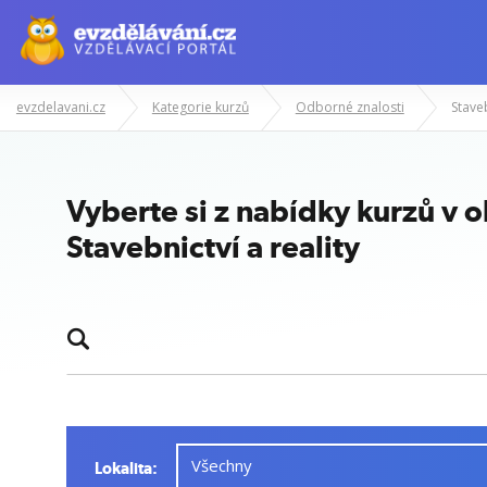
evzdelavani.cz
Kategorie kurzů
Odborné znalosti
Staveb
Vyberte si z nabídky kurzů v 
Stavebnictví a reality
Lokalita: