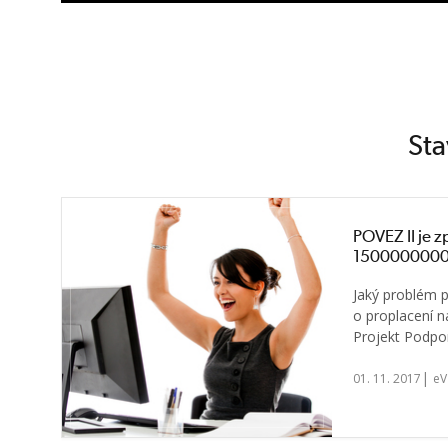
Sta
POVEZ II je zp
1500000000
Jaký problém p
o proplacení ná
Projekt Podpor
|
01. 11. 2017
eV