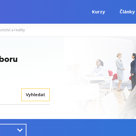
Kurzy
Články
nictví a reality
oboru
Vyhledat