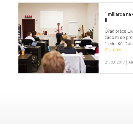
1 miliarda n
II
Úřad práce ČR 
žádostí do pro
1 mld. Kč. Dobr
Číst dále
|
21. 03. 2017
Al