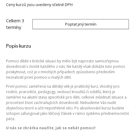
Ceny kurzů jsou uvedeny včetně DPH
Celkem 3
Poptat jiný termín
termíny
Popis kurzu
Pomoci dítěti v kritické situaci by mělo být naprosto samozřejmou
dovedností v životě každého z nás. Ne každý však dokáže tuto pomoc
poskytnout, což je v mnohých případech způsobeno především
neznalostí první pomoci u malých dětí.
První pomoc zaměřená na dětský věk je praktický kurz, vhodný pro
rodiče, prarodiče, pedagogy, vedoucí kroužků či oddílů, který je
zaměřen na akutní stavy specifické pro děti, celkové zvládnutí situace a
procvičení život zachraňujících dovedností. Nebudeme Vás nudit
zbytečnou teorií a učit nepotřebné věci. Po absolvování kurzu budete
schopni zafungovat jako klíčový článek v rámci systému přednemocniční
péče.
U nás se zkrátka naučíte, jak se nebát pomoci!