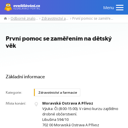
Menu
Odborné znalosti
Zdravotnictví a farmacie
První pomoc se zaměřením na dětský věk
Manažerské
Odborné
Počítačové
Jazykov
kurzy
znalosti
kurzy
kurzy
První pomoc se zaměřením na dětský
věk
Základní informace
Kategorie:
Zdravotnictví a farmacie
Moravská Ostrava A Přívoz
Místa konání:
Výuka: Čt (8:00-15:00). V rámci kurzu zajištěno
drobné občerstvení.
Libušina 594/10
702 00 Moravská Ostrava A Přívoz