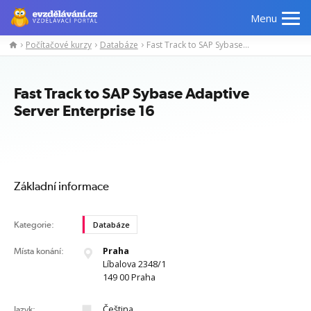
Menu
Počítačové kurzy
Databáze
Fast Track to SAP Sybase Adaptive Server Enterprise 16
Manažerské
Odborné
Počítačové
Jazykov
kurzy
znalosti
kurzy
kurzy
Fast Track to SAP Sybase Adaptive
Server Enterprise 16
Základní informace
Kategorie:
Databáze
Praha
Místa konání:
Líbalova 2348/1
149 00 Praha
Čeština
Jazyk: