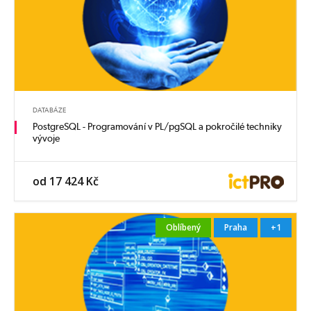
DATABÁZE
PostgreSQL - Programování v PL/pgSQL a pokročilé techniky
vývoje
od 17 424 Kč
Oblíbený
Praha
+1