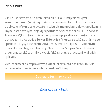
Popis kurzu
V kurzu se seznámíte s architekturou ASE a jejími jednotlivými
komponentami včetně nejnovějších vlastností. Tento kurz Vám dále
poskytuje informace o vytváření tabulek, manipulaci s daty, tabulkami a
jinými databázovými objekty s použitím ANSI standardu SQL a Sybase
Transact-SQL rozšíření. Dále Vám poskytuje praktickou zkušenost s
databázemi v Adaptive Server Enterprise. V kurzu se také seznámíte se
speciálními rysy a funkcemi Adaptive Server Enterprise, s vloženými
procedurami, trigery a kurzory. Navíc se naučíte používat efektivní
programátorské techniky a vývojářské strategie pro psaní kvalitních
aplikací.
Více informací na https://www.skoleni-ict.cz/kurz/Fast-Track-to-SAP-
Sybase-Adaptive-Server-Enterprise-16-ASE2.aspx
Zobrazit termíny kurzů
Zobrazit celý text