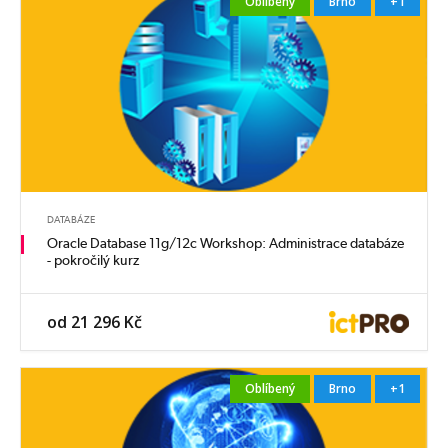
Oblíbený
Brno
+1
DATABÁZE
Oracle Database 11g/12c Workshop: Administrace databáze
- pokročilý kurz
od 21 296 Kč
Oblíbený
Brno
+1