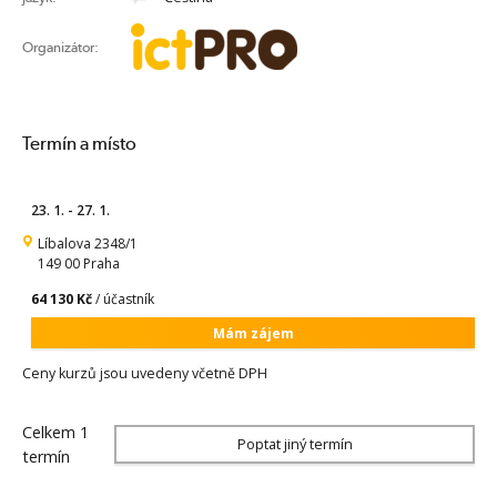
Organizátor:
Termín a místo
23. 1. - 27. 1.
Líbalova 2348/1
149 00 Praha
64 130 Kč
/ účastník
Mám zájem
Ceny kurzů jsou uvedeny včetně DPH
Celkem 1
Poptat jiný termín
termín