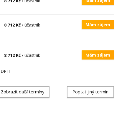
Mám zájem
8 712 Kč
/ účastník
Mám zájem
8 712 Kč
/ účastník
Mám zájem
8 712 Kč
/ účastník
ě DPH
Zobrazit další termíny
Poptat jiný termín