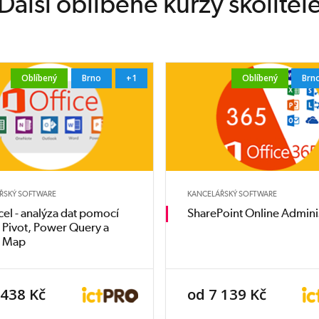
Další oblíbené kurzy školitel
Oblíbený
Brno
+1
Oblíbený
Brn
ŘSKÝ SOFTWARE
KANCELÁŘSKÝ SOFTWARE
el - analýza dat pomocí
SharePoint Online Admini
Pivot, Power Query a
 Map
 438 Kč
od 7 139 Kč