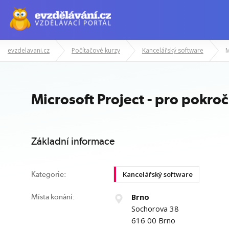
evzdelavani.cz
Počítačové kurzy
Kancelářský software
M
Manažerské kurzy
Odborné znalost
Microsoft Project - pro pokroč
Základní informace
Kancelářský software
Kategorie:
Brno
Místa konání:
Sochorova 38
616 00 Brno