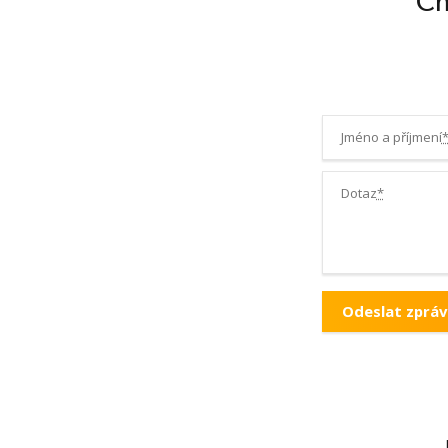
Ch
Jméno a příjmení
Dotaz
*