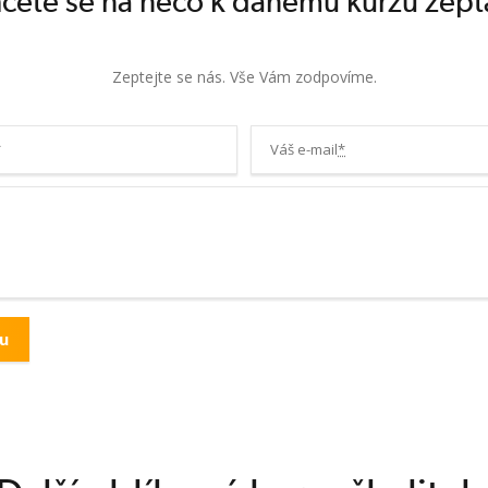
cete se na něco k danému kurzu zept
Zeptejte se nás. Vše Vám zodpovíme.
*
Váš e-mail
*