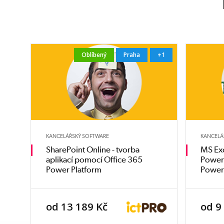
Oblíbený
Praha
+1
KANCELÁŘSKÝ SOFTWARE
KANCELÁ
SharePoint Online - tvorba
MS Exc
aplikací pomocí Office 365
Power 
Power Platform
Power
od 13 189 Kč
od 9