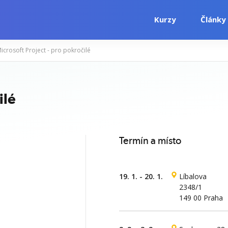
Kurzy
Články
icrosoft Project - pro pokročilé
i
Počítačové kurzy
Jazykové kurzy
ilé
Termín a místo
19. 1. - 20. 1.
Líbalova
2348/1
149 00 Praha