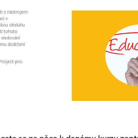
ti s nástrojem
aci v
lskou obsluhu
ití tohoto
a sledování
ímu dodržení
Project-pro-