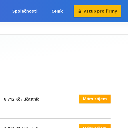
Společnosti
Ceník
Vstup pro firmy
Volný čas
Konference
Rekvalifikace
Mám zájem
8 712 Kč
/ účastník