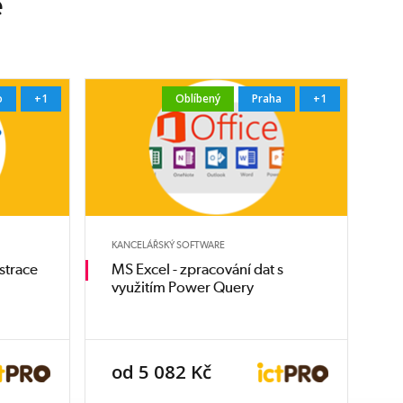
e
o
+1
Oblíbený
Praha
+1
KANCELÁŘSKÝ SOFTWARE
strace
MS Excel - zpracování dat s
využitím Power Query
od 5 082 Kč