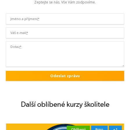
Zeptejte se nás. Vše Vám zodpovíme.
Jméno a příjmení
*
Váš e-mail
*
Dotaz
*
Další oblíbené kurzy školitele
Oblíbený
Brno
+1