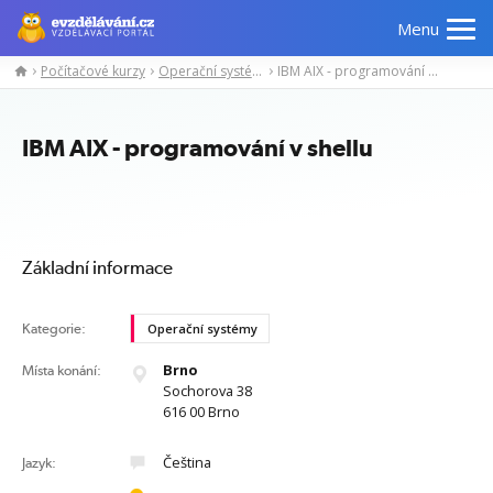
Menu
Počítačové kurzy
Operační systémy
IBM AIX - programování v shellu
Manažerské
Odborné
Počítačové
Jazykov
kurzy
znalosti
kurzy
kurzy
IBM AIX - programování v shellu
Základní informace
Kategorie:
Operační systémy
Brno
Místa konání:
Sochorova 38
616 00 Brno
Čeština
Jazyk: