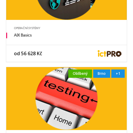
OPERAČNÍ SYSTÉMY
AIX Basics
od 56 628 Kč
Oblíbený
Brno
+1