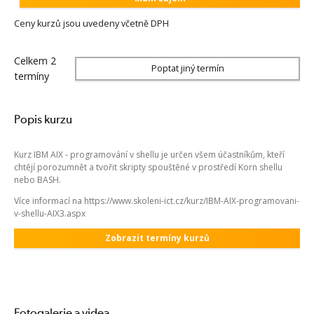
Ceny kurzů jsou uvedeny včetně DPH
Celkem 2
Poptat jiný termín
termíny
Popis kurzu
Kurz IBM AIX - programování v shellu je určen všem účastníkům, kteří
chtějí porozumnět a tvořit skripty spouštěné v prostředí Korn shellu
nebo BASH.
Více informací na https://www.skoleni-ict.cz/kurz/IBM-AIX-programovani-
v-shellu-AIX3.aspx
Zobrazit termíny kurzů
Fotogalerie a videa