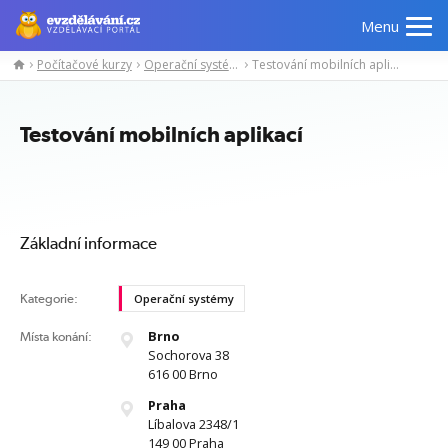
Menu
Počítačové kurzy
Operační systémy
Testování mobilních aplikací
Manažerské
Odborné
Počítačové
Jazykov
kurzy
znalosti
kurzy
kurzy
Testování mobilních aplikací
Základní informace
Kategorie:
Operační systémy
Brno
Místa konání:
Sochorova 38
616 00 Brno
Praha
Líbalova 2348/1
149 00 Praha