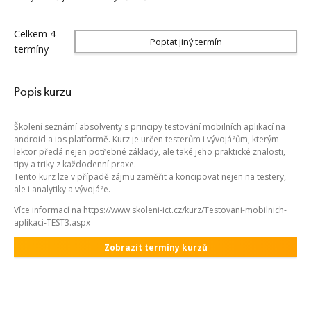
Celkem 4
Poptat jiný termín
termíny
Popis kurzu
Školení seznámí absolventy s principy testování mobilních aplikací na
android a ios platformě. Kurz je určen testerům i vývojářům, kterým
lektor předá nejen potřebné základy, ale také jeho praktické znalosti,
tipy a triky z každodenní praxe.
Tento kurz lze v případě zájmu zaměřit a koncipovat nejen na testery,
ale i analytiky a vývojáře.
Více informací na https://www.skoleni-ict.cz/kurz/Testovani-mobilnich-
aplikaci-TEST3.aspx
Zobrazit termíny kurzů