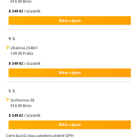
616 00 Brno
8 349 Kč
/ účastník
Mám zájem
9. 3.
Líbalova 2348/1
149 00 Praha
8 349 Kč
/ účastník
Mám zájem
5. 5.
Sochorova 38
616 00 Brno
8 349 Kč
/ účastník
Mám zájem
Ceny kurzů jsou uvedeny včetně DPH