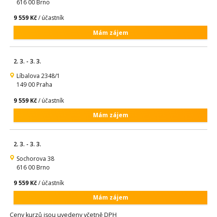
616 00 Brno
9 559 Kč
/ účastník
Mám zájem
2. 3. - 3. 3.
Líbalova 2348/1
149 00 Praha
9 559 Kč
/ účastník
Mám zájem
2. 3. - 3. 3.
Sochorova 38
616 00 Brno
9 559 Kč
/ účastník
Mám zájem
Ceny kurzů jsou uvedeny včetně DPH