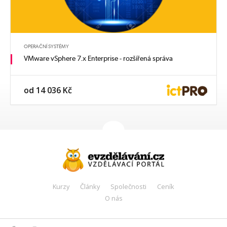
OPERAČNÍ SYSTÉMY
VMware vSphere 7.x Enterprise - rozšířená správa
od 14 036 Kč
Kurzy
Články
Společnosti
Ceník
O nás