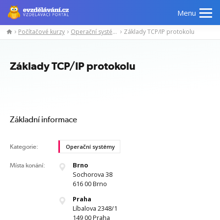
Menu
Počítačové kurzy
Operační systémy
Základy TCP/IP protokolu
Manažerské
Odborné
Počítačové
Jazykov
kurzy
znalosti
kurzy
kurzy
Základy TCP/IP protokolu
Základní informace
Kategorie:
Operační systémy
Brno
Místa konání:
Sochorova 38
616 00 Brno
Praha
Líbalova 2348/1
149 00 Praha