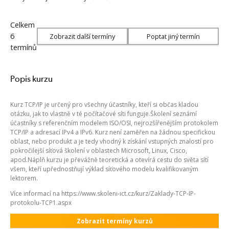
Celkem
6
Zobrazit další termíny
Poptat jiný termín
termínů
Popis kurzu
Kurz TCP/IP je určený pro všechny účastníky, kteří si občas kladou
otázku, jak to vlastně v té počítačové síti funguje.Školení seznámí
účastníky s referenčním modelem ISO/OSI, nejrozšířenějším protokolem
TCP/IP a adresací IPv4 a IPv6. Kurz není zaměřen na žádnou specifickou
oblast, nebo produkt a je tedy vhodný k získání vstupných znalostí pro
pokročilejší síťová školení v oblastech Microsoft, Linux, Cisco,
apod.Náplň kurzu je převážně teoretická a otevírá cestu do světa sítí
všem, kteří upřednostňují výklad síťového modelu kvalifikovaným
lektorem.
Více informací na https://www.skoleni-ict.cz/kurz/Zaklady-TCP-IP-
protokolu-TCP1.aspx
Zobrazit termíny kurzů