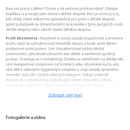
Baví vás práce s dětmi? Chcete o ně pečovat profesionálně? Získejte
kvalifikaci a pracujte jako chůva v dětské skupině. Kurz je určen pro ty,
kdo chtějí získat odbornou způsobilost pro práci v dětské skupině,
splnit požadavek na zdravotnického pracovníka v týmu pečujících osob
dětské skupiny nebo založit vlastní dětskou skupinu.
Profil absolventa:
Absolvent si osvojí zásady bezpečnosti a prevence
úrazů, naučí se vyhodnocovat nenadálé situace a bude umět dětem
poskytnout první pomoc. Umí charakterizovat běžná dětská
onemocnění, vyhodnotit zdravotní stav dítěte a navrhnout správný
postup. Orientuje se v somatologii člověka se zaměřením na dětský věk.
Umí manipulovat s kojencem od 6 měsíců věku. Absolventi kurzu umí
vést dítě k základním hygienickým návykům a znají zásady správného
životního stylu dle různých věkových kategorií. Získají praktické
zkušenosti z oblasti výživy, pohybových aktivit, duševního zdraví i
sestavování jídelníčků. Naučí se uplatňovat metody a formy
pedagogické práce s ohledem na věk dítěte, budou umět organizovat
Zobrazit celý text
různé typy her, vybírat správné vzdělávací a výchovné pomůcky a
uplatňovat vhodné výchovné a vzdělávací metody. Absolventi se naučí
řešit i nepříznivé situace z pedagogicko-psychologického hlediska,
budou vědět, jak reagovat na agresivní či hyperaktivní dítě a jakých
etických principů se při práci chůvy držet. Účastníci kurzu se budou
Fotogalerie a videa
rovněž orientovat v legislativě související s poskytováním služby péče o
dítě v dětské skupině. Taktéž budou ovládat provozní a hygienická