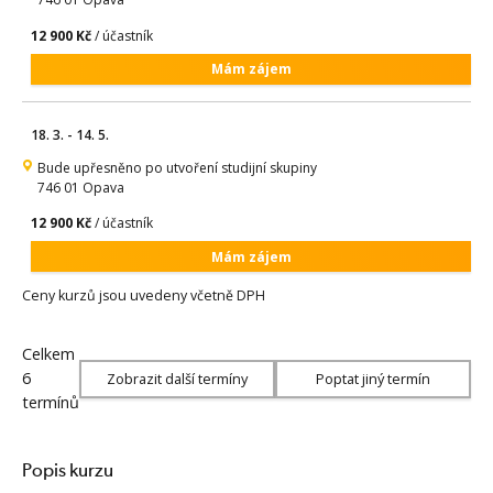
12 900 Kč
/ účastník
Mám zájem
18. 3. - 14. 5.
Bude upřesněno po utvoření studijní skupiny
746 01 Opava
12 900 Kč
/ účastník
Mám zájem
Ceny kurzů jsou uvedeny včetně DPH
Celkem
6
Zobrazit další termíny
Poptat jiný termín
termínů
Popis kurzu