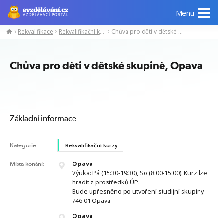
Menu
Rekvalifikace
Rekvalifikační kurzy
Chůva pro děti v dětské skupině, Opava
Manažerské
Odborné
Počítačové
Jazykov
kurzy
znalosti
kurzy
kurzy
Chůva pro děti v dětské skupině, Opava
Základní informace
Kategorie:
Rekvalifikační kurzy
Opava
Místa konání:
Výuka: Pá (15:30-19:30), So (8:00-15:00). Kurz lze
hradit z prostředků ÚP.
Bude upřesněno po utvoření studijní skupiny
746 01 Opava
Opava