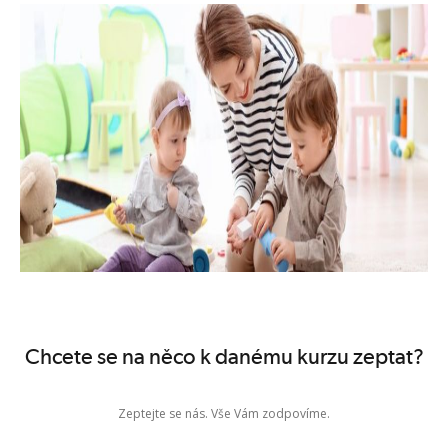
pravidla pro práci s dětmi v dětské skupině.
Kurz je možné získat
ZDARMA
přes Úřad práce v rámci
Zvolené
rekvalifikace.
Obsahová náplň:
1. Dodržování zásad bezpečnosti a prevence úrazů
2. Poskytování první pomoci dítěti/dětem
vyhodnocení nenadálých situací, způsoby řešení, resuscitace, první
pomoc při úrazech a nehodách
3. Orientace v běžných onemocněních dětského věku,
epidemiologie a hygieně
rozeznání a vyhodnocení příznaků nemoci, postupy a způsoby
řešení při různých typech onemocnění, prevence infekčních chorob,
vybavení lékárničky
4. Orientace v somatologii člověka se zaměřením na dětský věk
Chcete se na něco k danému kurzu zeptat?
stavba lidského těla včetně odlišnosti u dětí
5. Bezpečná manipulace s kojencem od 6 měsíců věku
Zeptejte se nás. Vše Vám zodpovíme.
zásady bezpečné manipulace