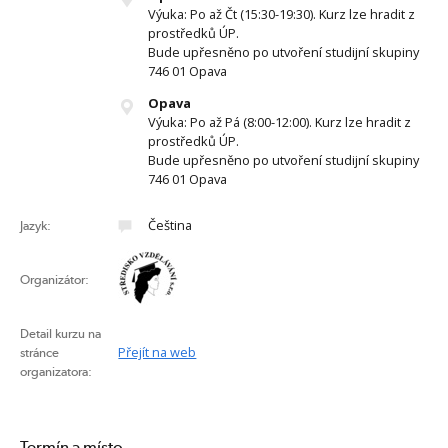
Výuka: Po až Čt (15:30-19:30). Kurz lze hradit z
prostředků ÚP.
Bude upřesněno po utvoření studijní skupiny
746 01 Opava
Opava
Výuka: Po až Pá (8:00-12:00). Kurz lze hradit z
prostředků ÚP.
Bude upřesněno po utvoření studijní skupiny
746 01 Opava
Čeština
Jazyk:
Organizátor:
Detail kurzu na
Přejít na web
stránce
organizatora:
Termín a místo