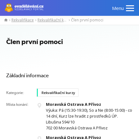
Menu
Rekvalifikace
Rekvalifikační kurzy
Člen první pomoci
Manažerské
Odborné
Počítačové
Jazykov
kurzy
znalosti
kurzy
kurzy
Člen první pomoci
Základní informace
Kategorie:
Rekvalifikační kurzy
Moravská Ostrava A Přívoz
Místa konání:
Výuka: Pá (15:30-19:30), So a Ne (8:00-15:00) - co
14 dní, Kurz lze hradit z prostředků ÚP.
Libušina 594/10
702 00 Moravská Ostrava A Přívoz
Moravská Ostrava A Přívoz