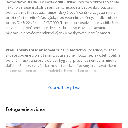
Bezpochyby jste se již v životě ocitli v situaci, kdy bylo ohroženo zdraví
někoho ve vašem okolí. S námi se již nebudete bát poskytnout první
pomoc a možná i vy zachráníte lidský život. V ceně kurzu je zahrnuta
praktická i teoretická část výuky pod vedením zkušených odborníků z
praxe. Dle § 22 zákona 247/2000 Sb. mohou absolventi rekvalifikačního
kurzu Člen první pomoci v délce 80 hodin vyučovat zdravotnickou
přípravu a provádět praktický výcvik v poskytování první pomoci.
Profil absolventa:
Absolvent se naučí teoreticky i prakticky zvládat
situace spojené s ohrožením života a zdraví. Dozví se, jak ošetřit běžná
poranění, získá znalosti v oblasti hygieny, prevence nemocí a mnoho
dalšího. Po absolvování kurzu se stane kvalifikovaným zdravotníkem
a bude schopen podat kompletní zdravotnickou pomoc.
Zobrazit celý text
Kurz je možné získat
ZDARMA
přes Úřad práce v rámci
Zvolené
rekvalifikace.
Fotogalerie a videa
Obsahová náplň:
1. Systém přednemocniční neodkladné péče v ČR
trestní zákoník, záchranný řetězec, výkon zachraňující život, třízení