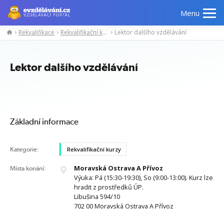
Menu
Rekvalifikace
Rekvalifikační kurzy
Lektor dalšího vzdělávání
Manažerské
Odborné
Počítačové
Jazykov
kurzy
znalosti
kurzy
kurzy
Lektor dalšího vzdělávání
Základní informace
Kategorie:
Rekvalifikační kurzy
Moravská Ostrava A Přívoz
Místa konání:
Výuka: Pá (15:30-19:30), So (9:00-13:00). Kurz lze
hradit z prostředků ÚP.
Libušina 594/10
702 00 Moravská Ostrava A Přívoz