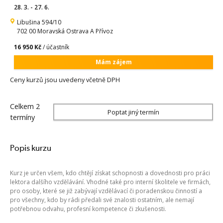
28. 3. - 27. 6.
Libušina 594/10
702 00 Moravská Ostrava A Přívoz
16 950 Kč
/ účastník
Mám zájem
Ceny kurzů jsou uvedeny včetně DPH
Celkem 2
Poptat jiný termín
termíny
Popis kurzu
Kurz je určen všem, kdo chtějí získat schopnosti a dovednosti pro práci
lektora dalšího vzdělávání. Vhodné také pro interní školitele ve firmách,
pro osoby, které se již zabývají vzdělávací či poradenskou činností a
pro všechny, kdo by rádi předali své znalosti ostatním, ale nemají
potřebnou odvahu, profesní kompetence či zkušenosti.