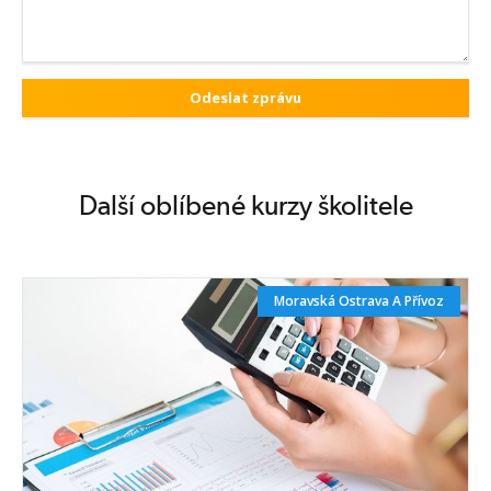
vzdělávání dospělých
Zobrazit termíny kurzů
Další oblíbené kurzy školitele
Moravská Ostrava A Přívoz