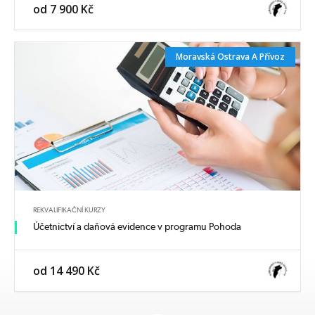
od 7 900 Kč
Moravská Ostrava A Přívoz
REKVALIFIKAČNÍ KURZY
Účetnictví a daňová evidence v programu Pohoda
od 14 490 Kč