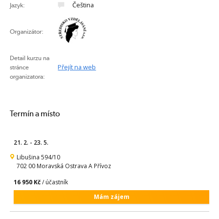
Čeština
Jazyk:
Organizátor:
Detail kurzu na
Přejít na web
stránce
organizatora:
Termín a místo
21. 2. - 23. 5.
Libušina 594/10
702 00 Moravská Ostrava A Přívoz
16 950 Kč
/ účastník
Mám zájem