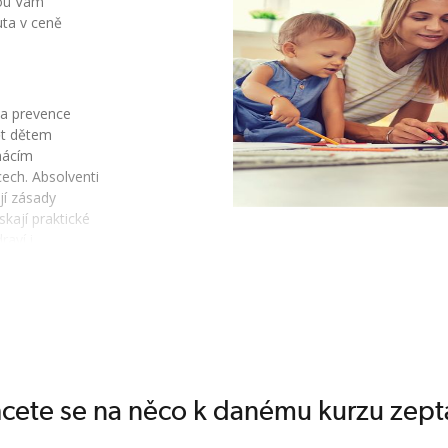
rou Vám
uta v ceně
 a prevence
ět dětem
mácím
ech. Absolventi
jí zásady
skají praktické
raví i
my pedagogické
né typy her,
at vhodné
příznivé situace
reagovat na
i práci chůvy
ě související s
cete se na něco k danému kurzu zept
sti z oblasti
rovozní a