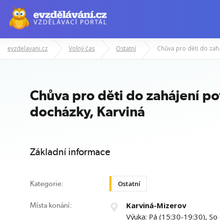
evzdelavani.cz
Volný čas
Ostatní
Manažerské kurzy
Odborné znalost
Chůva pro děti do zahájení po
docházky, Karviná
Základní informace
Ostatní
Kategorie:
Karviná-Mizerov
Místa konání:
Výuka: Pá (15:30-19:30), So 