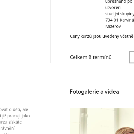
upřesněno po
utvoření
studijní skupin
734 01 Karviná
Mizerov
Ceny kurzů jsou uvedeny včetn
Celkem 8 termínů
Fotogalerie a videa
vat o děti, ale
již pracují jako
rzu získáte
rávnění.