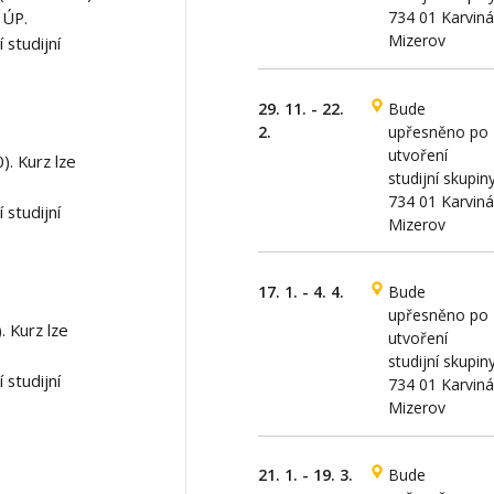
 ÚP.
734 01 Karviná
Mizerov
studijní
29. 11. - 22.
Bude
2.
upřesněno po
utvoření
). Kurz lze
studijní skupin
734 01 Karviná
studijní
Mizerov
17. 1. - 4. 4.
Bude
upřesněno po
. Kurz lze
utvoření
studijní skupin
studijní
734 01 Karviná
Mizerov
21. 1. - 19. 3.
Bude