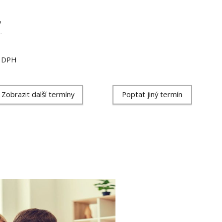
y
-
ě DPH
Zobrazit další termíny
Poptat jiný termín