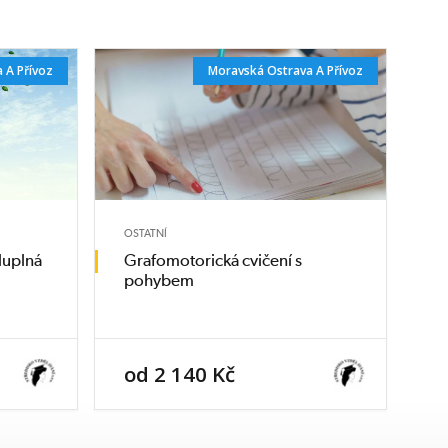
 A Přívoz
Moravská Ostrava A Přívoz
OSTATNÍ
luplná
Grafomotorická cvičení s
pohybem
od 2 140 Kč