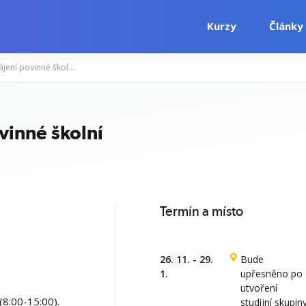
Kurzy
Články
Chůva pro děti do zahájení povinné školní docházky, Karviná
i
Počítačové kurzy
Jazykové kurzy
vinné školní
Termín a místo
26. 11. - 29.
Bude
1.
upřesněno po
utvoření
(8:00-15:00).
studijní skupin