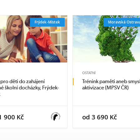
dítěte
žim
Frýdek-Místek
Moravská Ostrava
cí aktivity a
výchovné
OSTATNÍ
pro děti do zahájení
Trénink paměti aneb smys
é školní docházky, Frýdek-
aktivizace (MPSV ČR)
k
1 900 Kč
od 3 690 Kč