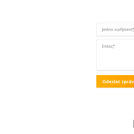
hygienická pravidla pro práci s dětmi v zařízeních i v domá
Kurz je možné získat
ZDARMA
přes Úřad práce v rámci
Zv
rekvalifikace.
Jméno a příjmení
Dotaz
*
Obsahová náplň:
1. Zásady bezpečnosti a prevence úrazů, ochrana zdra
2. Poskytování první pomoci dětem
vyhodnocení nenadálých situací, způsoby řešení, resuscit
pomoc při úrazech a nehodách
3. Péče o běžně nemocné dítě v domácím ošetřování
rozeznání a vyhodnocení příznaků nemoci, postupy a způ
různých typech onemocnění
4. Vedení dětí k hygienickým návykům