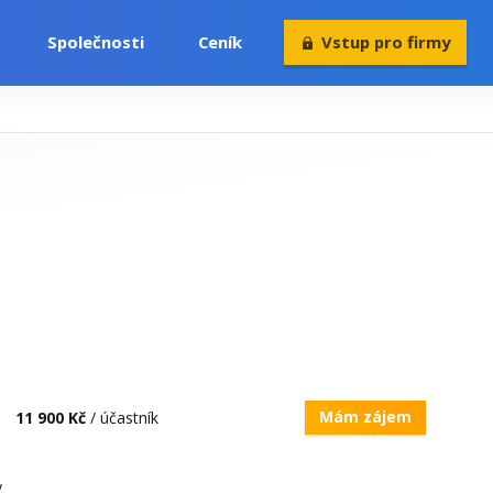
Společnosti
Ceník
Vstup pro firmy
Volný čas
Konference
Rekvalifikace
Mám zájem
11 900 Kč
/ účastník
y