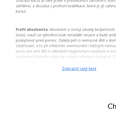
Součástí kurzu je také praxe v předškolních zařízeních, kte
zařídíme, a zkouška z profesní kvalifikace, která je již zahrn
kurzu!
Profil absolventa:
Absolvent si osvojí zásady bezpečnosti
úrazů, naučí se vyhodnocovat nenadálé situace a bude um
poskytnout první pomoc. Zvládá péči o nemocné dítě v do
ošetřování, a to při infekčním onemocnění i běžných nemoc
kurzu umí vést dítě k základním hygienickým návykům a zna
správného životního stylu dle různých věkových kategorií. Zí
zkušenosti z oblasti výživy, pohybových aktivit, duševního zd
sestavování jídelníčků. Naučí se uplatňovat metody a for
Zobrazit celý text
práce s ohledem na věk dítěte, budou umět organizovat růz
vybírat správné vzdělávací a výchovné pomůcky a uplatňov
výchovné a vzdělávací metody. Absolventi se naučí řešit i ne
z pedagogicko-psychologického hlediska, budou vědět, jak 
agresivní či hyperaktivní dítě a jakých etických principů se př
držet. Účastníci kurzu se budou rovněž orientovat v legislativ
Ch
péči o děti i pracovněprávními vztahy a získají základní znalo
daňové evidence a uzavírání smluv. Taktéž budou ovládat p