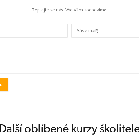
cnostech.
Zeptejte se nás. Vše Vám zodpovíme.
olené
*
Váš e-mail
*
ví dětí
ace, první
soby řešení při
Další oblíbené kurzy školitel