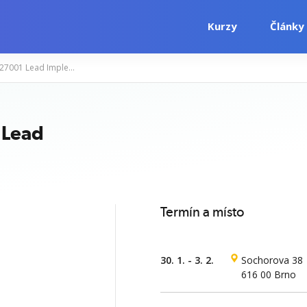
Kurzy
Články
PECB Certified ISO/IEC 27001 Lead Implementer
i
Počítačové kurzy
Jazykové kurzy
 Lead
Termín a místo
30. 1. - 3. 2.
Sochorova 38
616 00 Brno