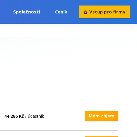
Společnosti
Ceník
Vstup pro firmy
Volný čas
Konference
Rekvalifikace
Mám zájem
44 286 Kč
/ účastník