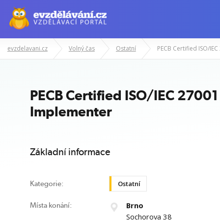
evzdelavani.cz
Volný čas
Ostatní
Manažerské kurzy
Odborné znalost
PECB Certified ISO/IEC 27001
Implementer
Základní informace
Ostatní
Kategorie:
Brno
Místa konání:
Sochorova 38