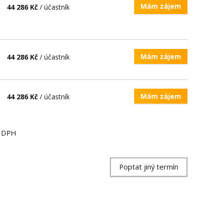
Mám zájem
44 286 Kč
/ účastník
Mám zájem
44 286 Kč
/ účastník
Mám zájem
44 286 Kč
/ účastník
ě DPH
Poptat jiný termín