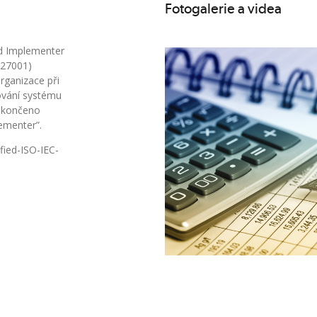
Fotogalerie a videa
d Implementer
 27001)
rganizace při
žování systému
zakončeno
ementer”.
fied-ISO-IEC-