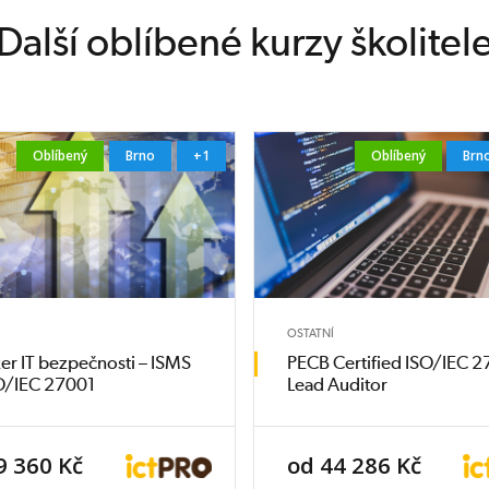
Další oblíbené kurzy školitel
Oblíbený
Brno
+1
Oblíbený
Brn
OSTATNÍ
r IT bezpečnosti – ISMS
PECB Certified ISO/IEC 
SO/IEC 27001
Lead Auditor
9 360 Kč
od 44 286 Kč