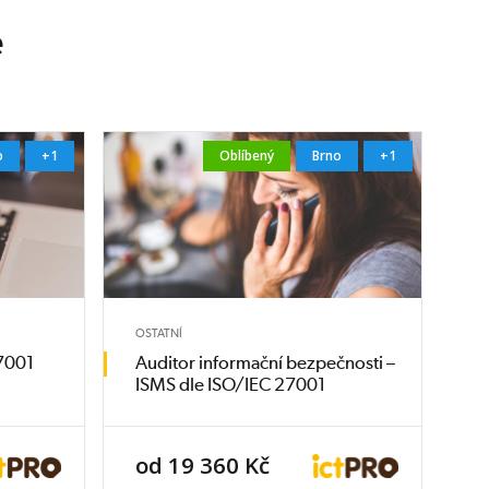
e
o
+1
Oblíbený
Brno
+1
OSTATNÍ
27001
Auditor informační bezpečnosti –
ISMS dle ISO/IEC 27001
od 19 360 Kč