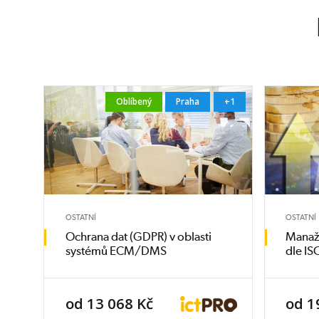
Oblíbený
Praha
+1
OSTATNÍ
OSTATNÍ
Ochrana dat (GDPR) v oblasti
Manaže
systémů ECM/DMS
dle I
od 13 068 Kč
od 1