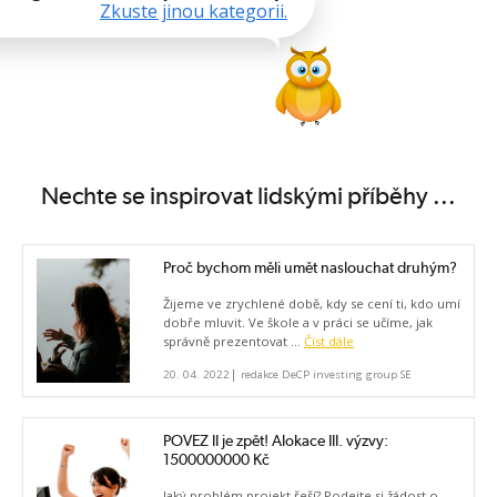
Zkuste jinou kategorii.
Nechte se inspirovat lidskými příběhy ...
Proč bychom měli umět naslouchat druhým?
Žijeme ve zrychlené době, kdy se cení ti, kdo umí
dobře mluvit. Ve škole a v práci se učíme, jak
správně prezentovat ...
Číst dále
|
20. 04. 2022
redakce DeCP investing group SE
POVEZ II je zpět! Alokace III. výzvy:
1500000000 Kč
Jaký problém projekt řeší? Podejte si žádost o