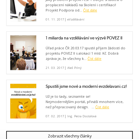
proplacení nákladů na školení i certifikaci!
Projekt Podpora od...
Číst dále
|
01. 11. 2017
eVzdělávání
1 miliarda na vzdělávání ve výzvě POVEZ II
Úřad práce ČR 20.03.17 spustil příjem žádostí do
projektu POVEZ II s alokací 1 mld. Kč. Dobrá
zpráva je, že všechny k...
Číst dále
|
21. 03. 2017
Aleš Pilný
Spustili jsme nové a moderní evzdelavani.cz!
Už je to tady, seznamte se!
Nejmodernějším portál, přináší mnohem více,
než přepracovaný design. ...
Číst dále
|
07. 02. 2017
Ing. Petra Dostálová
Zobrazit všechny články