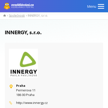
Menu
Společnosti
INNERGY, s.r.o.
Manažerské
Odborné
Počítačové
Jazykov
kurzy
znalosti
kurzy
kurzy
INNERGY, s.r.o.
Praha
Pernerova 11
186 00 Praha
http://www.innergy.cz