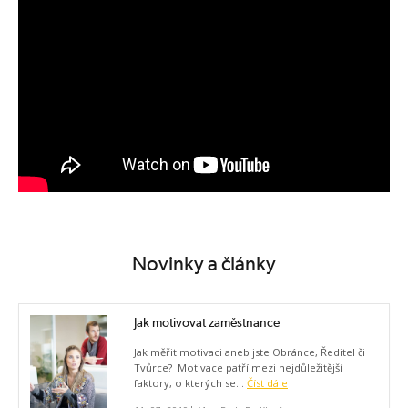
Novinky a články
Jak motivovat zaměstnance
Jak měřit motivaci aneb jste Obránce, Ředitel či
Tvůrce? Motivace patří mezi nejdůležitější
faktory, o kterých se...
Číst dále