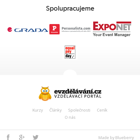
Spolupracujeme
Kurzy
Články
Společnosti
Ceník
O nás
Facebook
Google+
Twitter
Made by Blueberry