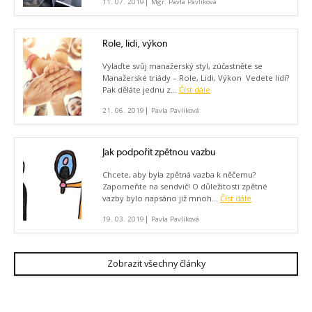
|
11. 07. 2019
Mgr. Pavla Pavlíková
Role, lidi, výkon
Vylaďte svůj manažerský styl, zúčastněte se
Manažerské triády – Role, Lidi, Výkon Vedete lidi?
Pak děláte jednu z...
Číst dále
|
21. 06. 2019
Pavla Pavlíková
Jak podpořit zpětnou vazbu
Chcete, aby byla zpětná vazba k něčemu?
Zapomeňte na sendvič! O důležitosti zpětné
vazby bylo napsáno již mnoh...
Číst dále
|
19. 03. 2019
Pavla Pavlíková
Zobrazit všechny články