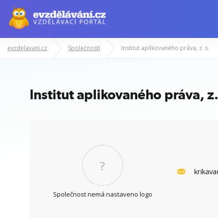
evzdelavani.cz
Společnosti
Institut aplikovaného práva, z. s.
Manažerské kurzy
Odborné znalost
Institut aplikovaného práva, z.
?
krikav
Společnost nemá nastaveno logo