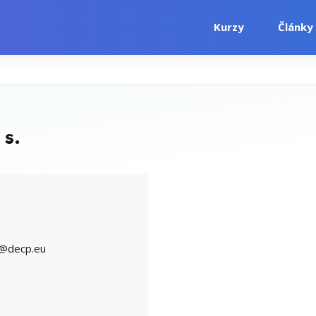
Kurzy
Články
i
Počítačové kurzy
Jazykové kurzy
 s.
a@decp.eu