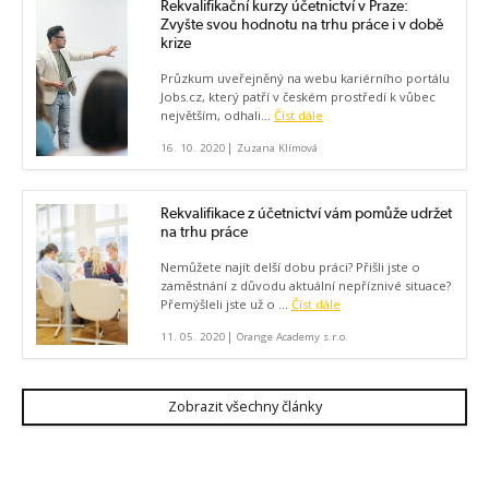
Rekvalifikační kurzy účetnictví v Praze:
Zvyšte svou hodnotu na trhu práce i v době
krize
Průzkum uveřejněný na webu kariérního portálu
Jobs.cz, který patří v českém prostředí k vůbec
největším, odhali...
Číst dále
|
16. 10. 2020
Zuzana Klímová
Rekvalifikace z účetnictví vám pomůže udržet
na trhu práce
Nemůžete najít delší dobu práci? Přišli jste o
zaměstnání z důvodu aktuální nepříznivé situace?
Přemýšleli jste už o ...
Číst dále
|
11. 05. 2020
Orange Academy s.r.o.
Zobrazit všechny články