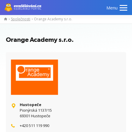
Menu
Společnosti
Orange Academy s.r.o.
Manažerské
Odborné
Počítačové
Jazykov
kurzy
znalosti
kurzy
kurzy
Orange Academy s.r.o.
Hustopeče
Pionýrská 1137/15
69301 Hustopeče
+420 511 119 990