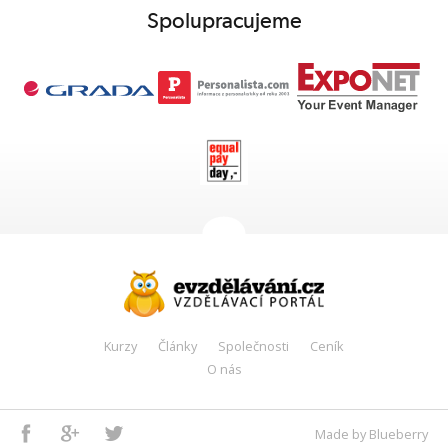
Spolupracujeme
Kurzy
Články
Společnosti
Ceník
O nás
Facebook
Google+
Twitter
Made by Blueberry