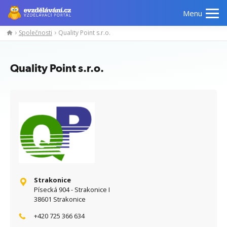
Menu
Společnosti
Quality Point s.r.o.
Manažerské
Odborné
Počítačové
Jazykov
kurzy
znalosti
kurzy
kurzy
Quality Point s.r.o.
Strakonice
Písecká 904 - Strakonice I
38601 Strakonice
+420 725 366 634