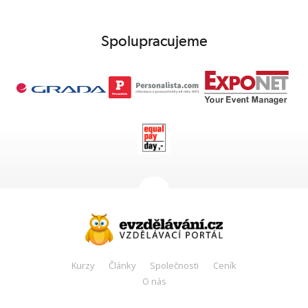
Spolupracujeme
Kurzy
Články
Společnosti
Ceník
O nás