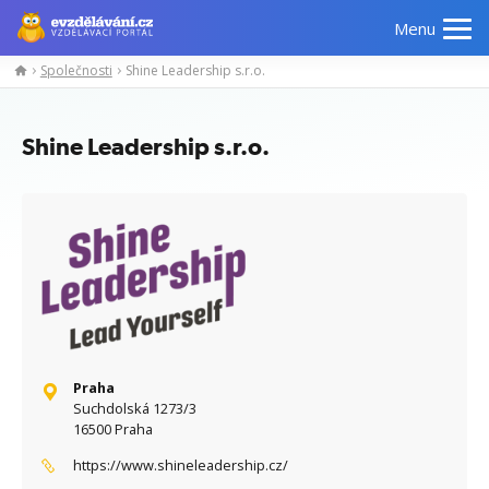
Menu
Společnosti
Shine Leadership s.r.o.
Manažerské
Odborné
Počítačové
Jazykov
kurzy
znalosti
kurzy
kurzy
Shine Leadership s.r.o.
Praha
Suchdolská 1273/3
16500 Praha
https://www.shineleadership.cz/