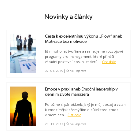
Novinky a články
Cesta k excelentnímu výkonu „Flow“ aneb
Motivace bez motivace
Již mnoho let tvoříme a realizujeme rozvojové
programy pro management, které přináší
zásadní pozitivní posun leaderů....
Číst dále
|
07. 01. 2019
Šárka Pojerová
Emoce v praxi aneb Emoční leadership v
denním životě manažera
Položme si pár otázek: Jaký je můj postoj a vztah
k emocím?Jak přemýšlím o důležitosti emocí
v mém den...
Číst dále
|
26. 11. 2017
Šárka Pojerová