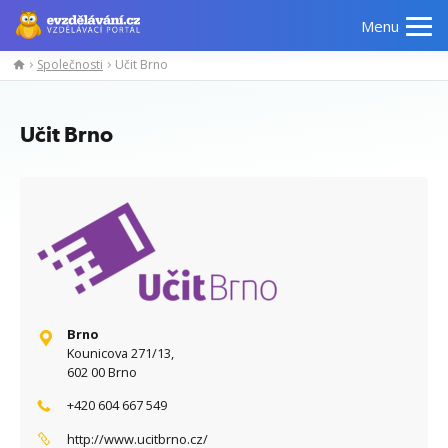
Menu
Společnosti
Učit Brno
Manažerské
Odborné
Počítačové
Jazykov
kurzy
znalosti
kurzy
kurzy
Učit Brno
Brno
Kounicova 271/13,
602 00 Brno
+420 604 667 549
http://www.ucitbrno.cz/