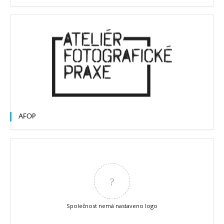
AFOP
?
Společnost nemá nastaveno logo