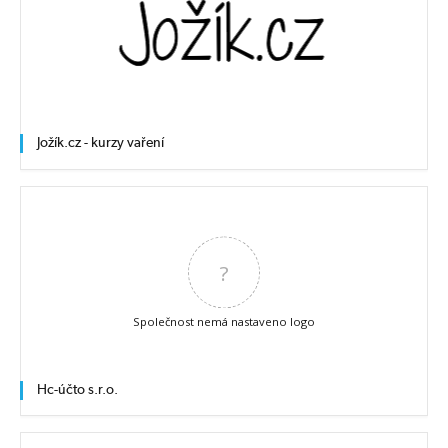
Jožík.cz - kurzy vaření
?
Společnost nemá nastaveno logo
Hc-účto s.r.o.