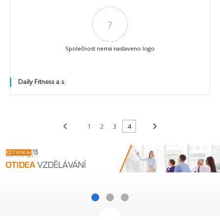
?
Společnost nemá nastaveno logo
Daily Fitness a.s.
<
>
1
2
3
4