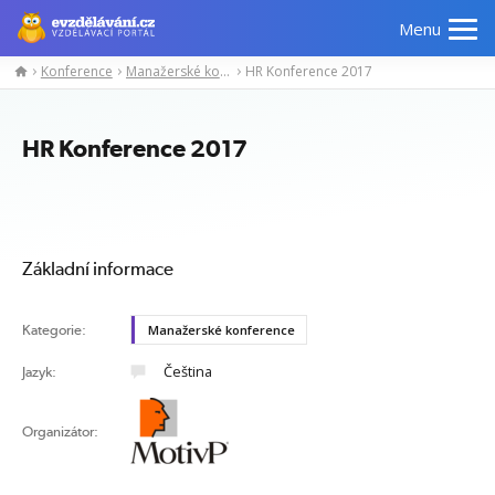
Menu
Konference
Manažerské konference
HR Konference 2017
Manažerské
Odborné
Počítačové
Jazykov
kurzy
znalosti
kurzy
kurzy
HR Konference 2017
Základní informace
Kategorie:
Manažerské konference
Čeština
Jazyk:
Organizátor: