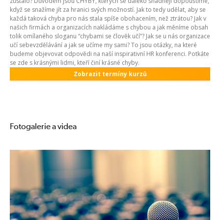
zůstalo? Důvodem jsou CHYBY, kterých se daleko snadněji dopouštíme,
když se snažíme jít za hranici svých možností. Jak to tedy udělat, aby se
každá taková chyba pro nás stala spíše obohacením, než ztrátou? Jak v
našich firmách a organizacích nakládáme s chybou a jak měníme obsah
tolik omílaného sloganu “chybami se člověk učí”? Jak se u nás organizace
učí sebevzdělávání a jak se učíme my sami? To jsou otázky, na které
budeme objevovat odpovědi na naší inspirativní HR konferenci. Potkáte
se zde s krásnými lidmi, kteří činí krásné chyby.
Zobrazit termíny kurzů
Fotogalerie a videa