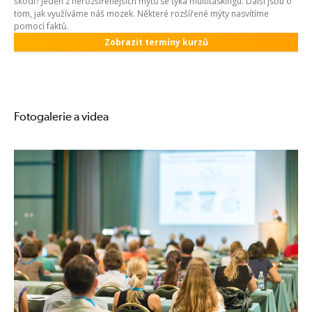
škodí? Jeden z nerozšířenějších mýtů se týká multitaskingu. Další jsou o
tom, jak využíváme náš mozek. Některé rozšířené mýty nasvítíme
pomocí faktů.
Zobrazit termíny kurzů
Fotogalerie a videa