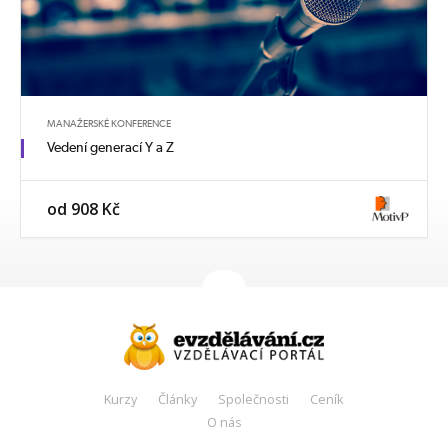
MANAŽERSKÉ KONFERENCE
Vedení generací Y a Z
od 908 Kč
Kurzy
Články
Společnosti
Ceník
O nás