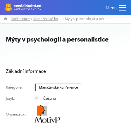
Menu
Konference
Manažerské konference
Mýty v psychologii a personalistice
Manažerské
Odborné
Počítačové
Jazykov
kurzy
znalosti
kurzy
kurzy
Mýty v psychologii a personalistice
Základní informace
Kategorie:
Manažerské konference
Čeština
Jazyk:
Organizátor: