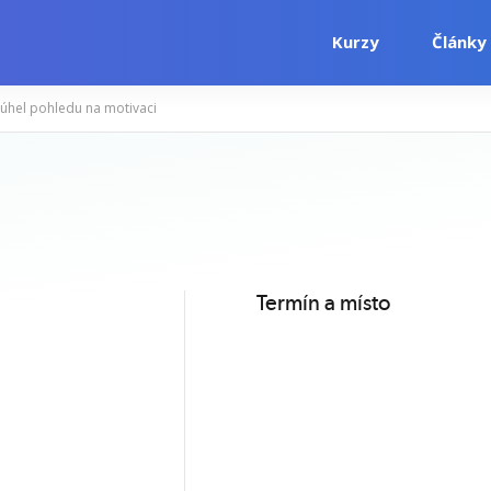
Kurzy
Články
ý úhel pohledu na motivaci
i
Počítačové kurzy
Jazykové kurzy
Termín a místo