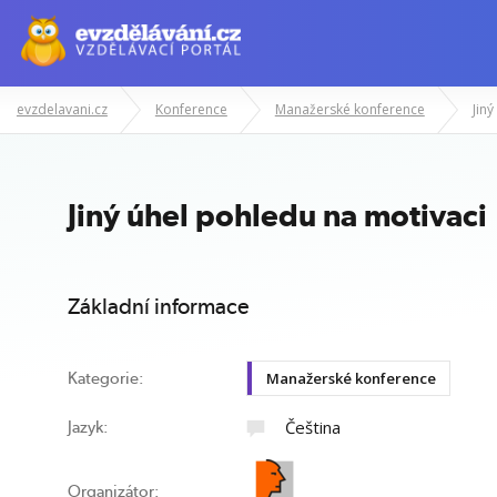
evzdelavani.cz
Konference
Manažerské konference
Jin
Manažerské kurzy
Odborné znalost
Jiný úhel pohledu na motivaci
Základní informace
Manažerské konference
Kategorie:
Čeština
Jazyk:
Organizátor: