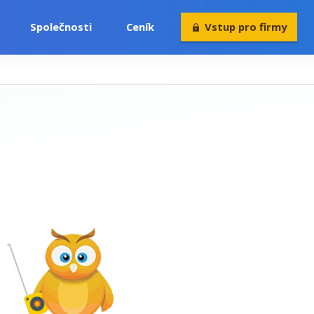
Společnosti
Ceník
Vstup pro firmy
Volný čas
Konference
Rekvalifikace