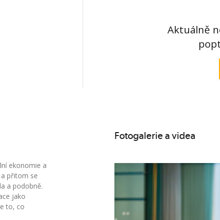
Aktuálně n
popt
Fotogalerie a videa
ální ekonomie a
 a přitom se
da a podobně.
ace jako
e to, co