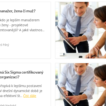
manažer, žena či muž?
: kdo je lepším manažerem
 ženy - projektové
ntovanější? A jaké vlastnos...
eš Pilný
má Six Sigma certifikovaný
organizaci?
přispívá k lepšímu postavení
 V dnešní dynamické době je
a efektivní št...
Číst dále
dek Nedvěd