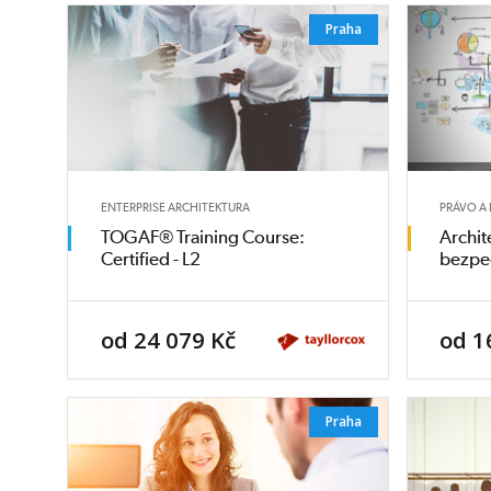
Praha
ENTERPRISE ARCHITEKTURA
PRÁVO A 
TOGAF® Training Course:
Archit
Certified - L2
bezpe
od 24 079 Kč
od 1
Praha