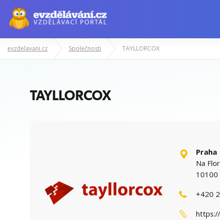
evzdelavani.cz
Společnosti
TAYLLORCOX
Manažerské kurzy
Odborné znalost
TAYLLORCOX
Praha
Na Flor
10100 
+420 2
https:/