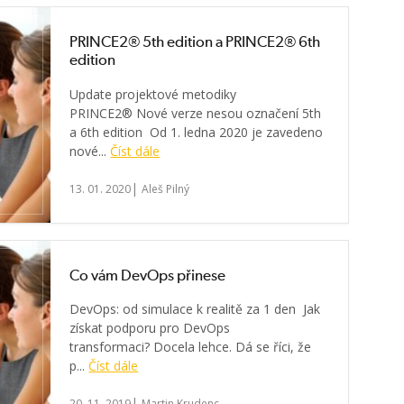
PRINCE2® 5th edition a PRINCE2® 6th
edition
Update projektové metodiky
PRINCE2® Nové verze nesou označení 5th
a 6th edition Od 1. ledna 2020 je zavedeno
nové...
Číst dále
|
13. 01. 2020
Aleš Pilný
Co vám DevOps přinese
DevOps: od simulace k realitě za 1 den Jak
získat podporu pro DevOps
transformaci? Docela lehce. Dá se říci, že
p...
Číst dále
|
20. 11. 2019
Martin Krudenc