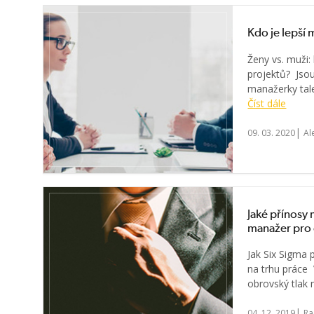
Kdo je lepší 
Ženy vs. muži
projektů? Jsou
manažerky tale
Číst dále
|
09. 03. 2020
Al
Jaké přínosy 
manažer pro 
Jak Six Sigma 
na trhu práce
obrovský tlak n
|
04. 12. 2019
Ra