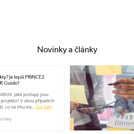
Novinky a články
jekty? Je lepší PRINCE2
 Guide?
MBOK. Jaké postupy jsou
ní projektů? V obou případech
ší, co na trhu exi...
Číst dále
eš Pilný