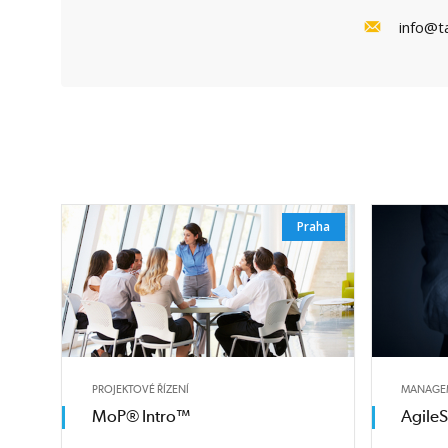
info@t
Praha
PROJEKTOVÉ ŘÍZENÍ
MANAGEM
MoP® Intro™
AgileS