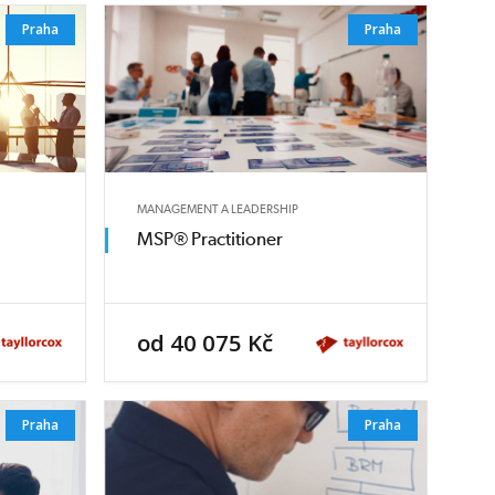
Praha
Praha
MANAGEMENT A LEADERSHIP
MSP® Practitioner
od 40 075 Kč
Praha
Praha