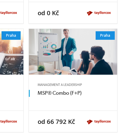
od 0 Kč
Praha
Praha
MANAGEMENT A LEADERSHIP
MSP® Combo (F+P)
od 66 792 Kč