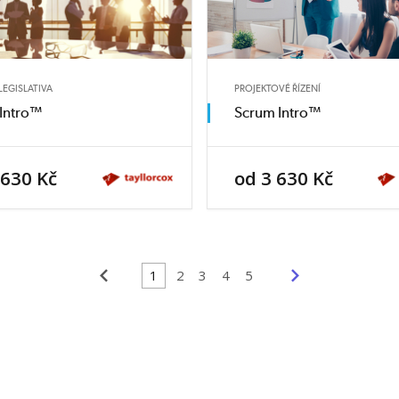
LEGISLATIVA
PROJEKTOVÉ ŘÍZENÍ
Intro™
Scrum Intro™
 630 Kč
od 3 630 Kč
<
>
1
2
3
4
5