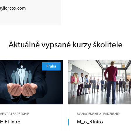
ayllorcox.com
Aktuálně vypsané kurzy školitele
Praha
ENT A LEADERSHIP
MANAGEMENT A LEADERSHIP
HIFT Intro
M_o_R Intro