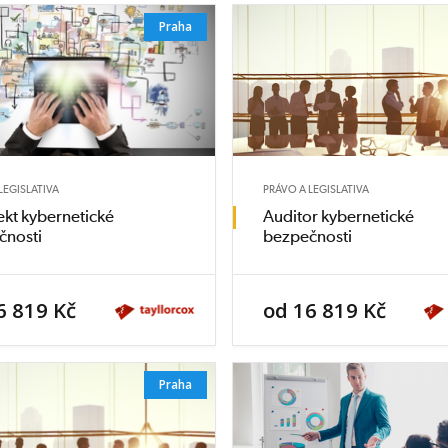
Praha
LEGISLATIVA
PRÁVO A LEGISLATIVA
ekt kybernetické
Auditor kybernetické
čnosti
bezpečnosti
6 819 Kč
od 16 819 Kč
Praha