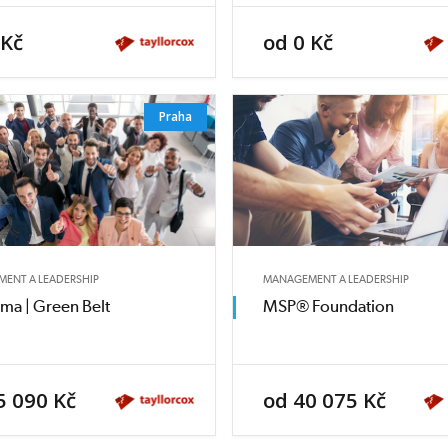
 Kč
od 0 Kč
Praha
ENT A LEADERSHIP
MANAGEMENT A LEADERSHIP
gma | Green Belt
MSP® Foundation
5 090 Kč
od 40 075 Kč