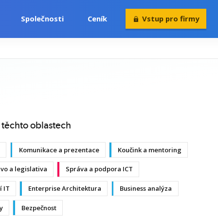
Společnosti
Ceník
Vstup pro firmy
Volný čas
Konference
Rekvalifikace
 těchto oblastech
p
Komunikace a prezentace
Koučink a mentoring
vo a legislativa
Správa a podpora ICT
í IT
Enterprise Architektura
Business analýza
y
Bezpečnost