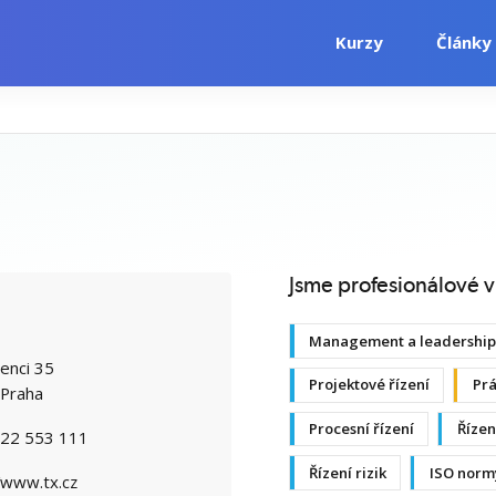
Kurzy
Články
i
Počítačové kurzy
Jazykové kurzy
Jsme profesionálové v
Management a leadershi
enci 35
Projektové řízení
Prá
Praha
Procesní řízení
Řízen
22 553 111
Řízení rizik
ISO norm
/www.tx.cz