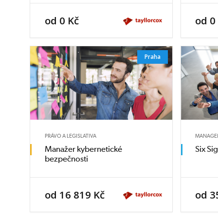
od 0 Kč
od 0
Praha
PRÁVO A LEGISLATIVA
MANAGEM
Manažer kybernetické
Six Si
bezpečnosti
od 16 819 Kč
od 3