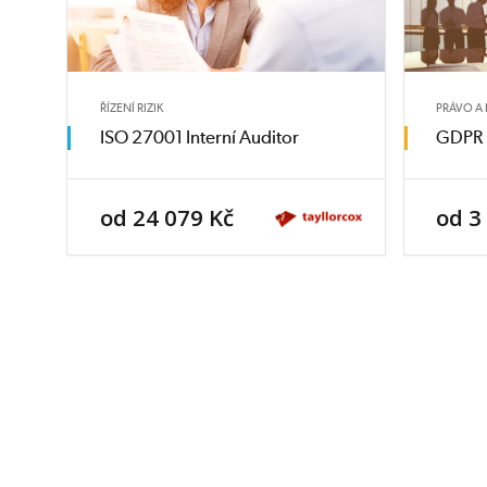
ŘÍZENÍ RIZIK
PRÁVO A 
ISO 27001 Interní Auditor
GDPR 
od 24 079 Kč
od 3