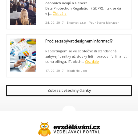
osobních údajů a General
Data Protection Regulation (GDPR). I tak se dá
v j...
Číst dále
|
24. 09. 2017
Exponet s.r.o. - Your Event Manager
Proč se zabývat designem informací?
Reportingem se ve společnosti standardně
zabývají desítky až stovky lidí – pracovníci financí,
controllingu, IT, obch...
Číst dále
|
17. 09. 2017
Jakub Holubec
Zobrazit všechny články