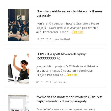
Novinky v elektronické identifikaci na IT mezi
paragrafy
Konferenční centrum hotelu Grandior v Praze
ožije již 18.září první z chystaných podzimních
akcí, konferencí IT mezi ...
Číst dále
|
12. 07. 2018
Iveta Kozáková
POVEZ II je zpět! Alokace III. výzvy:
1500000000 Kč
Jaký problém projekt řeší? Podejte si žádost o
proplacení nákladů na školení i certifikaci!
Projekt Podpora od...
Číst dále
|
01. 11. 2017
eVzdělávání
Zveme Vás na konferenci: Přivítejte GDPR v té
nejlepší kondici - IT mezi paragrafy
Zásadní informace o nové regulaci ochrany