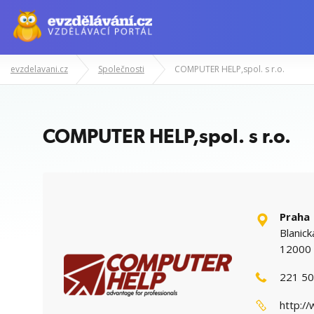
evzdelavani.cz
Společnosti
COMPUTER HELP,spol. s r.o.
Manažerské kurzy
Odborné znalost
COMPUTER HELP,spol. s r.o.
Praha
Blanic
12000 
221 50
http:/