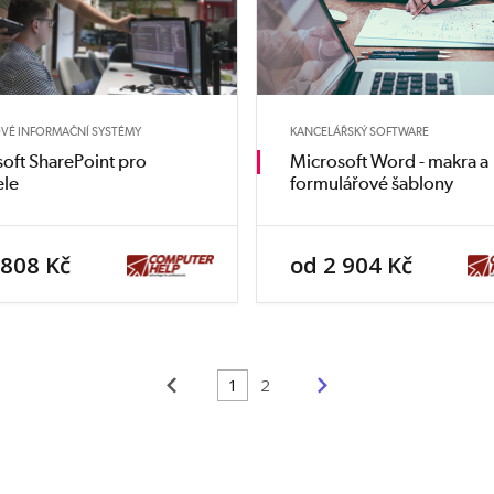
VÉ INFORMAČNÍ SYSTÉMY
KANCELÁŘSKÝ SOFTWARE
oft SharePoint pro
Microsoft Word - makra a
ele
formulářové šablony
 808 Kč
od 2 904 Kč
<
>
1
2