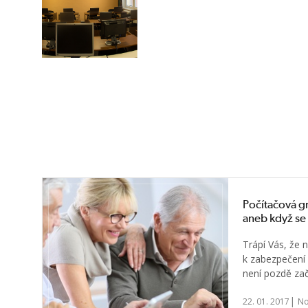
Počítačová g
aneb když se 
Trápí Vás, že 
k zabezpečení
není pozdě zač
|
22. 01. 2017
No