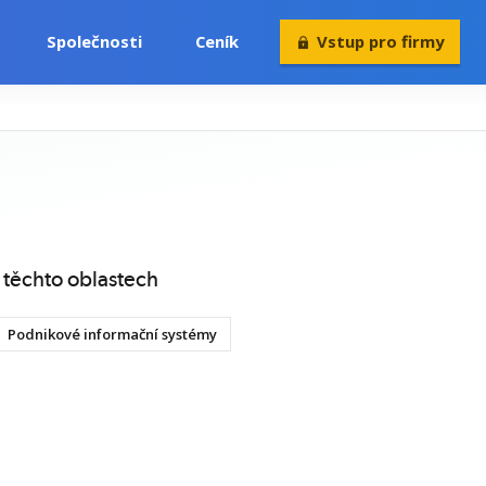
Společnosti
Ceník
Vstup pro firmy
Volný čas
Konference
Rekvalifikace
 těchto oblastech
Podnikové informační systémy