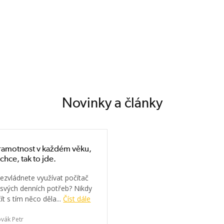
Novinky a články
ramotnost v každém věku,
chce, tak to jde.
nezvládnete využívat počítač
 svých denních potřeb? Nikdy
ít s tím něco děla...
Číst dále
vák Petr