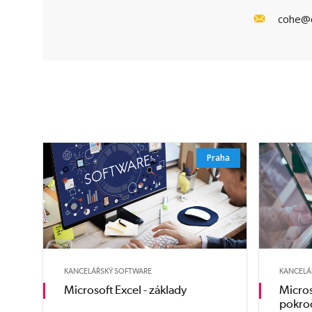
cohe@c
Praha
KANCELÁŘSKÝ SOFTWARE
KANCELÁ
Microsoft Excel - základy
Micros
pokroč