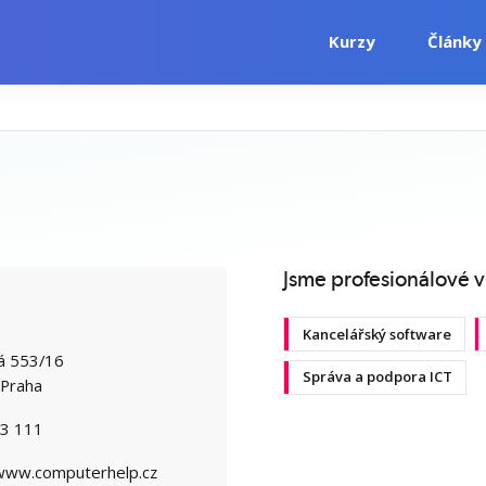
Kurzy
Články
i
Počítačové kurzy
Jazykové kurzy
Jsme profesionálové v
Kancelářský software
ká 553/16
Správa a podpora ICT
Praha
3 111
/www.computerhelp.cz