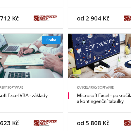
 712 Kč
od 2 904 Kč
Praha
ŘSKÝ SOFTWARE
KANCELÁŘSKÝ SOFTWARE
oft Excel VBA - základy
Microsoft Excel - pokročil
a kontingenční tabulky
 623 Kč
od 5 808 Kč