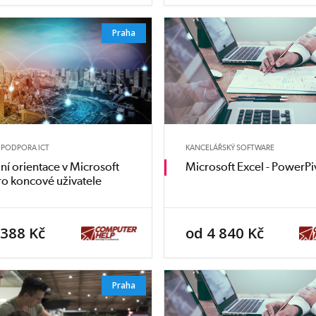
Praha
A PODPORA ICT
KANCELÁŘSKÝ SOFTWARE
ní orientace v Microsoft
Microsoft Excel - PowerPi
o koncové uživatele
 388 Kč
od 4 840 Kč
Praha