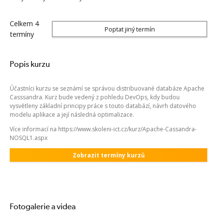
Celkem 4
Poptat jiný termín
termíny
Popis kurzu
Účastníci kurzu se seznámí se správou distribuované databáze Apache
Casssandra. Kurz bude vedený z pohledu DevOps, kdy budou
vysvětleny základní principy práce s touto databází, návrh datového
modelu aplikace a její následná optimalizace.
Více informací na https://www.skoleni-ict.cz/kurz/Apache-Cassandra-
NOSQL1.aspx
Zobrazit termíny kurzů
Fotogalerie a videa