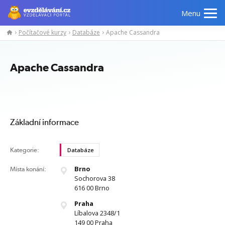
Menu
Počítačové kurzy
Databáze
Apache Cassandra
Manažerské
Odborné
Počítačové
Jazykov
kurzy
znalosti
kurzy
kurzy
Apache Cassandra
Základní informace
Kategorie:
Databáze
Brno
Místa konání:
Sochorova 38
616 00 Brno
Praha
Líbalova 2348/1
149 00 Praha