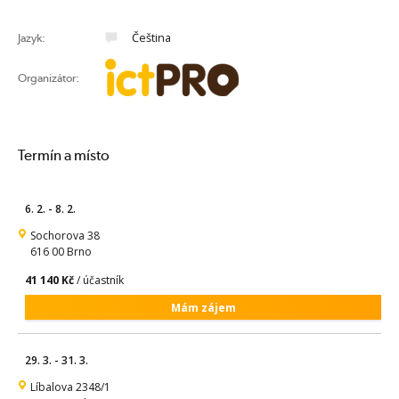
Čeština
Jazyk:
Organizátor:
Termín a místo
6. 2. - 8. 2.
Sochorova 38
616 00 Brno
41 140 Kč
/ účastník
Mám zájem
29. 3. - 31. 3.
Líbalova 2348/1